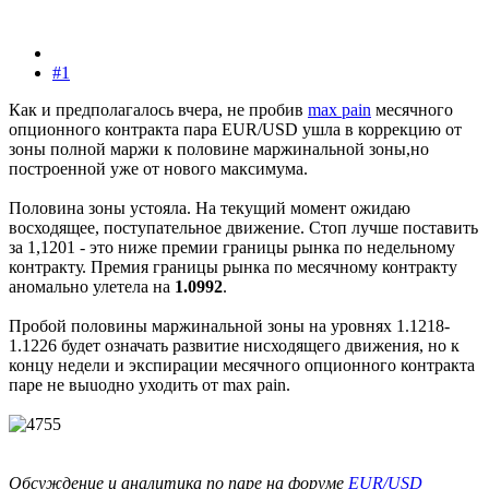
#1
Как и предполагалось вчера, не пробив
max pain
месячного
опционного контракта пара EUR/USD ушла в коррекцию от
зоны полной маржи к половине маржинальной зоны,но
построенной уже от нового максимума.
Половина зоны устояла. На текущий момент ожидаю
восходящее, поступательное движение. Стоп лучше поставить
за 1,1201 - это ниже премии границы рынка по недельному
контракту. Премия границы рынка по месячному контракту
аномально улетела на
1.0992
.
Пробой половины маржинальной зоны на уровнях 1.1218-
1.1226 будет означать развитие нисходящего движения, но к
концу недели и экспирации месячного опционного контракта
паре не выuодно уходить от max pain.
Обсуждение и аналитика по паре на форуме
EUR/USD