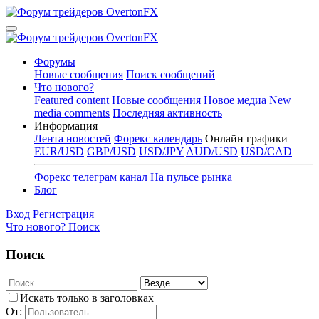
Форумы
Новые сообщения
Поиск сообщений
Что нового?
Featured content
Новые сообщения
Новое медиа
New
media comments
Последняя активность
Информация
Лента новостей
Форекс календарь
Онлайн графики
EUR/USD
GBP/USD
USD/JPY
AUD/USD
USD/CAD
Форекс телеграм канал
На пульсе рынка
Блог
Вход
Регистрация
Что нового?
Поиск
Поиск
Искать только в заголовках
От: