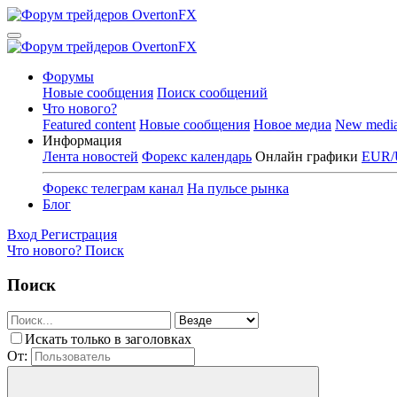
Форумы
Новые сообщения
Поиск сообщений
Что нового?
Featured content
Новые сообщения
Новое медиа
New medi
Информация
Лента новостей
Форекс календарь
Онлайн графики
EUR/
Форекс телеграм канал
На пульсе рынка
Блог
Вход
Регистрация
Что нового?
Поиск
Поиск
Искать только в заголовках
От: