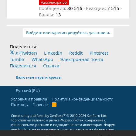
:
о
Администратор
р
Сообщения
30 516
Реакции
7 515
Баллы
13
Войдите или зарегистрируйтесь для ответа.
Поделиться:
X (Twitter)
LinkedIn
Reddit
Pinterest
Tumblr
WhatsApp
Электронная почта
Поделиться
Ссылка
Валютные пары и кроссы
Русский (RU)
Условия и правила
Политика конфиденциальности
Помощь
Главная
R
S
S
®
Community platform by XenForo
© 2010-2024 XenForo Ltd.
Торговля на валютном рынке Форекс (Forex) сопряжена с
финансовыми рисками и подходит не всем инвесторам. Форум
overtonfx.ru не предоставляет услуги торговли на финансовых
рынках, носит исключительно информационный характер и не