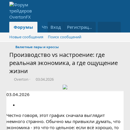
Форумы
Что нового?
Вход
Информация
Регистрация
Бл
Новые сообщения
Поиск сообщений
Валютные пары и кроссы
Производство vs настроение: где
реальная экономика, а где ощущение
жизни
А
Д
Overton
03.04.2026
в
а
т
т
03.04.2026
о
а
р
н
т
а
е
ч
Честно говоря, этот график сначала выглядит
м
а
ы
л
немного странно. Обычно мы привыкли думать, что
а
экономика - это что-то цельное: если всё хорошо, то