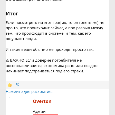
Итог​
Если посмотреть на этот график, то он (опять же) не
про то, что происходит сейчас, а про разрыв между
тем, что происходит в системе, и тем, как это
ощущают люди.
И такие вещи обычно не проходят просто так.
⚠ ВАЖНО
Если доверие потребителя не
восстанавливается, экономика рано или поздно
начинает подстраиваться под его страхи.
-=FX=-
Р
е
Нажмите для раскрытия...
а
к
А
Overton
ц
в
и
т
Админ
и