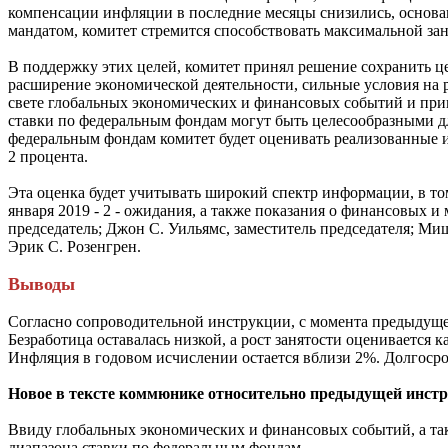
компенсации инфляции в последние месяцы снизились, основа
мандатом, комитет стремится способствовать максимальной зан
В поддержку этих целей, комитет принял решение сохранить це
расширение экономической деятельности, сильные условия на 
свете глобальных экономических и финансовых событий и приг
ставки по федеральным фондам могут быть целесообразными дл
федеральным фондам комитет будет оценивать реализованные 
2 процента.
Эта оценка будет учитывать широкий спектр информации, в том
января 2019 - 2 - ожидания, а также показания о финансовых
председатель; Джон С. Уильямс, заместитель председателя; Миш
Эрик С. Розенгрен.
Выводы
Согласно сопроводительной инструкции, с момента предыдущег
Безработица оставалась низкой, а рост занятости оценивается
Инфляция в годовом исчислении остается вблизи 2%. Долгос
Новое в тексте коммюнике относительно предыдущей инст
Ввиду глобальных экономических и финансовых событий, а та
диапазона ставки по федеральным фондам.