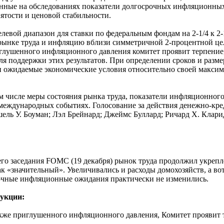
нные на обследованиях показатели долгосрочных инфляционных 
ятости и ценовой стабильности.
левой диапазон для ставки по федеральным фондам на 2-1/4 к 2
рынке труда и инфляцию вблизи симметричной 2-процентной цели
лушенного инфляционного давления комитет проявит терпение, 
я поддержки этих результатов. При определении сроков и разме
и ожидаемые экономические условия относительно своей максим
 числе меры состояния рынка труда, показатели инфляционного 
 и международных событиях. Голосование за действия денежно-
ель У. Боуман; Лэл Брейнард; Джеймс Буллард; Ричард Х. Кларид
о заседания FOMC (19 декабря) рынок труда продолжил укрепле
 как «значительный». Увеличивались и расходы домохозяйств, а 
рочные инфляционные ожидания практически не изменились.
рукции:
кже приглушенного инфляционного давления, Комитет проявит т