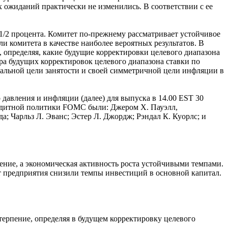
ожиданий практически не изменились. В соответствии с ее
-1/2 процента. Комитет по-прежнему рассматривает устойчивое
 комитета в качестве наиболее вероятных результатов. В
определяя, какие будущие корректировки целевого диапазона
ра будущих корректировок целевого диапазона ставки по
альной цели занятости и своей симметричной цели инфляции в
давления и инфляции (далее) для выпуска в 14.00 EST 30
кредитной политики FOMC были: Джером Х. Пауэлл,
а; Чарльз Л. Эванс; Эстер Л. Джордж; Рэндал К. Куорлс; и
ние, а экономическая активность роста устойчивыми темпами.
вот предприятия снизили темпы инвестиций в основной капитал.
ерпение, определяя в будущем корректировку целевого