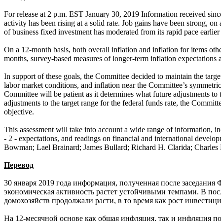
For release at 2 p.m. EST January 30, 2019 Information received sin
activity has been rising at a solid rate. Job gains have been strong,
of business fixed investment has moderated from its rapid pace earlier 
On a 12-month basis, both overall inflation and inflation for items 
months, survey-based measures of longer-term inflation expectations a
In support of these goals, the Committee decided to maintain the targe
labor market conditions, and inflation near the Committee’s symmetric
Committee will be patient as it determines what future adjustments to t
adjustments to the target range for the federal funds rate, the Commit
objective.
This assessment will take into account a wide range of information, in
- 2 - expectations, and readings on financial and international dev
Bowman; Lael Brainard; James Bullard; Richard H. Clarida; Charles 
Перевод
30 января 2019 года информация, полученная после заседания Ф
экономическая активность растет устойчивыми темпами. В посл
домохозяйств продолжали расти, в то время как рост инвестиц
На 12-месячной основе как общая инфляция, так и инфляция по