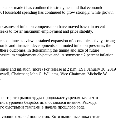
he labor market has continued to strengthen and that economic
low. Household spending has continued to grow strongly, while growth
d measures of inflation compensation have moved lower in recent
 seeks to foster maximum employment and price stability.
tee continues to view sustained expansion of economic activity, strong
onomic and financial developments and muted inflation pressures, the
 these outcomes. In determining the timing and size of future
ts maximum employment objective and its symmetric 2 percent inflation
essures and inflation (more) For release at 2 p.m. EST January 30, 2019
 Powell, Chairman; John C. Williams, Vice Chairman; Michelle W.
.
на то, что рынок труда продолжает укрепляться и что
и, а уровень безработицы оставался низким. Расходы
его быстрыми темпами в начале прошлого года.
а уровне около 2 процентов. Хотя рыночные показатели