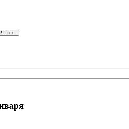
 поиск...
января