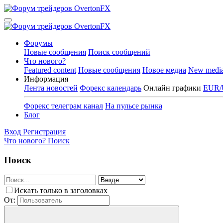
Форумы
Новые сообщения
Поиск сообщений
Что нового?
Featured content
Новые сообщения
Новое медиа
New medi
Информация
Лента новостей
Форекс календарь
Онлайн графики
EUR/
Форекс телеграм канал
На пульсе рынка
Блог
Вход
Регистрация
Что нового?
Поиск
Поиск
Искать только в заголовках
От: