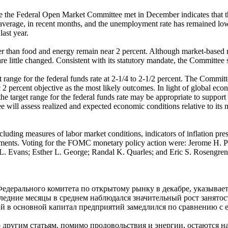
ce the Federal Open Market Committee met in December indicates that t
 on average, in recent months, and the unemployment rate has remained 
last year.
other than food and energy remain near 2 percent. Although market-base
re little changed. Consistent with its statutory mandate, the Committee
t range for the federal funds rate at 2-1/4 to 2-1/2 percent. The Commit
 2 percent objective as the most likely outcomes. In light of global ec
he target range for the federal funds rate may be appropriate to support
tee will assess realized and expected economic conditions relative to i
cluding measures of labor market conditions, indicators of inflation pr
elopments. Voting for the FOMC monetary policy action were: Jerome H.
L. Evans; Esther L. George; Randal K. Quarles; and Eric S. Rosengren
едерального комитета по открытому рынку в декабре, указывает 
едние месяцы в среднем наблюдался значительный рост занятост
ий в основной капитал предприятий замедлился по сравнению с 
 другим статьям, помимо продовольствия и энергии, остаются н