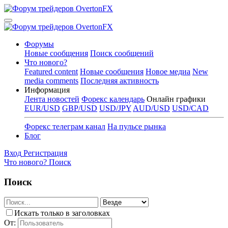
Форумы
Новые сообщения
Поиск сообщений
Что нового?
Featured content
Новые сообщения
Новое медиа
New
media comments
Последняя активность
Информация
Лента новостей
Форекс календарь
Онлайн графики
EUR/USD
GBP/USD
USD/JPY
AUD/USD
USD/CAD
Форекс телеграм канал
На пульсе рынка
Блог
Вход
Регистрация
Что нового?
Поиск
Поиск
Искать только в заголовках
От: