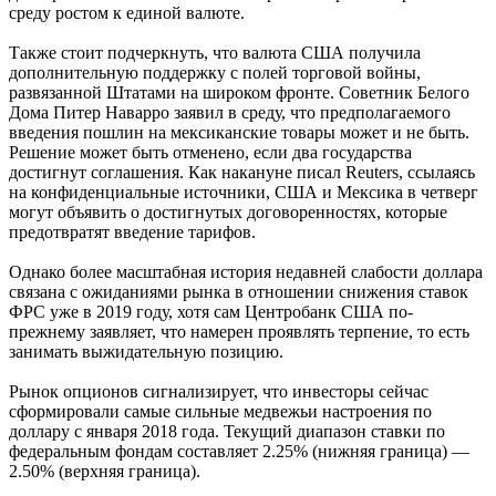
среду ростом к единой валюте.
Также стоит подчеркнуть, что валюта США получила
дополнительную поддержку с полей торговой войны,
развязанной Штатами на широком фронте. Советник Белого
Дома Питер Наварро заявил в среду, что предполагаемого
введения пошлин на мексиканские товары может и не быть.
Решение может быть отменено, если два государства
достигнут соглашения. Как накануне писал Reuters, ссылаясь
на конфиденциальные источники, США и Мексика в четверг
могут объявить о достигнутых договоренностях, которые
предотвратят введение тарифов.
Однако более масштабная история недавней слабости доллара
связана с ожиданиями рынка в отношении снижения ставок
ФРС уже в 2019 году, хотя сам Центробанк США по-
прежнему заявляет, что намерен проявлять терпение, то есть
занимать выжидательную позицию.
Рынок опционов сигнализирует, что инвесторы сейчас
сформировали самые сильные медвежьи настроения по
доллару с января 2018 года. Текущий диапазон ставки по
федеральным фондам составляет 2.25% (нижняя граница) —
2.50% (верхняя граница).