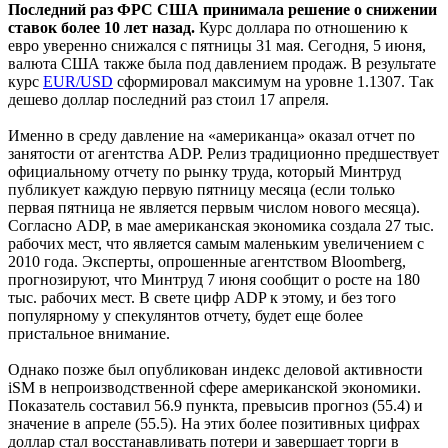
Последний раз ФРС США принимала решение о снижении
ставок более 10 лет назад.
Курс доллара по отношению к
евро уверенно снижался с пятницы 31 мая. Сегодня, 5 июня,
валюта США также была под давлением продаж. В результате
курс
EUR/USD
сформировал максимум на уровне 1.1307. Так
дешево доллар последний раз стоил 17 апреля.
Именно в среду давление на «американца» оказал отчет по
занятости от агентства ADP. Релиз традиционно предшествует
официальному отчету по рынку труда, который Минтруд
публикует каждую первую пятницу месяца (если только
первая пятница не является первым числом нового месяца).
Согласно ADP, в мае американская экономика создала 27 тыс.
рабочих мест, что является самым маленьким увеличением с
2010 года. Эксперты, опрошенные агентством Bloomberg,
прогнозируют, что Минтруд 7 июня сообщит о росте на 180
тыс. рабочих мест. В свете цифр ADP к этому, и без того
популярному у спекулянтов отчету, будет еще более
пристальное внимание.
Однако позже был опубликован индекс деловой активности
iSM в непроизводственной сфере американской экономики.
Показатель составил 56.9 пункта, превысив прогноз (55.4) и
значение в апреле (55.5). На этих более позитивных цифрах
доллар стал восстанавливать потери и завершает торги в