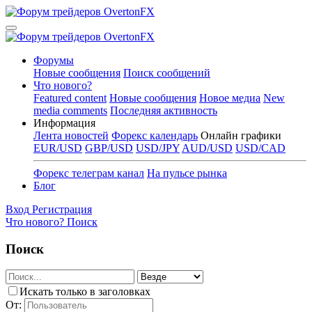
Форумы
Новые сообщения
Поиск сообщений
Что нового?
Featured content
Новые сообщения
Новое медиа
New
media comments
Последняя активность
Информация
Лента новостей
Форекс календарь
Онлайн графики
EUR/USD
GBP/USD
USD/JPY
AUD/USD
USD/CAD
Форекс телеграм канал
На пульсе рынка
Блог
Вход
Регистрация
Что нового?
Поиск
Поиск
Искать только в заголовках
От: