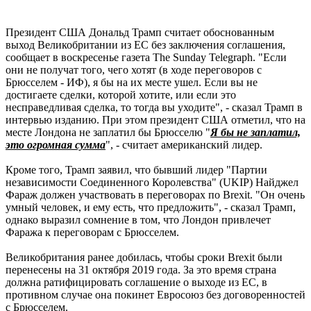
Президент США Дональд Трамп считает обоснованным
выход Великобритании из ЕС без заключения соглашения,
сообщает в воскресенье газета The Sunday Telegraph. "Если
они не получат того, чего хотят (в ходе переговоров с
Брюсселем - ИФ), я бы на их месте ушел. Если вы не
достигаете сделки, которой хотите, или если это
несправедливая сделка, то тогда вы уходите", - сказал Трамп в
интервью изданию. При этом президент США отметил, что на
месте Лондона не заплатил бы Брюсселю "
Я бы не заплатил,
это огромная сумма
", - считает американский лидер.
Кроме того, Трамп заявил, что бывший лидер "Партии
независимости Соединенного Королевства" (UKIP) Найджел
Фараж должен участвовать в переговорах по Brexit. "Он очень
умный человек, и ему есть, что предложить", - сказал Трамп,
однако выразил сомнение в том, что Лондон привлечет
Фаража к переговорам с Брюсселем.
Великобритания ранее добилась, чтобы сроки Brexit были
перенесены на 31 октября 2019 года. За это время страна
должна ратифицировать соглашение о выходе из ЕС, в
противном случае она покинет Евросоюз без договоренностей
с Брюсселем.