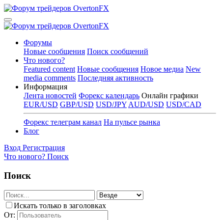
Форумы
Новые сообщения
Поиск сообщений
Что нового?
Featured content
Новые сообщения
Новое медиа
New
media comments
Последняя активность
Информация
Лента новостей
Форекс календарь
Онлайн графики
EUR/USD
GBP/USD
USD/JPY
AUD/USD
USD/CAD
Форекс телеграм канал
На пульсе рынка
Блог
Вход
Регистрация
Что нового?
Поиск
Поиск
Искать только в заголовках
От: