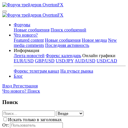
Форумы
Новые сообщения
Поиск сообщений
Что нового?
Featured content
Новые сообщения
Новое медиа
New
media comments
Последняя активность
Информация
Лента новостей
Форекс календарь
Онлайн графики
EUR/USD
GBP/USD
USD/JPY
AUD/USD
USD/CAD
Форекс телеграм канал
На пульсе рынка
Блог
Вход
Регистрация
Что нового?
Поиск
Поиск
Искать только в заголовках
От: