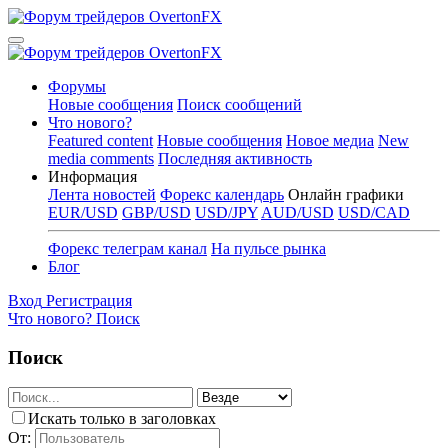
Форумы
Новые сообщения
Поиск сообщений
Что нового?
Featured content
Новые сообщения
Новое медиа
New
media comments
Последняя активность
Информация
Лента новостей
Форекс календарь
Онлайн графики
EUR/USD
GBP/USD
USD/JPY
AUD/USD
USD/CAD
Форекс телеграм канал
На пульсе рынка
Блог
Вход
Регистрация
Что нового?
Поиск
Поиск
Искать только в заголовках
От: