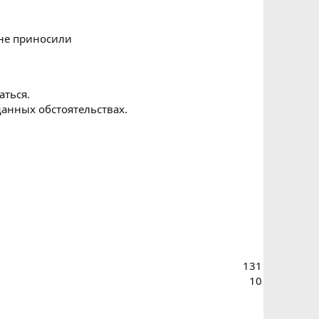
 не приносили
аться.
данных обстоятельствах.
131
10