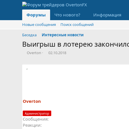
Форумы
Что нового?
Информация
Новые сообщения
Поиск сообщений
Беседка
Интересные новости
Выигрыш в лотерею закончилс
А
Д
Overton
02.10.2018
в
а
т
т
о
а
р
н
т
а
е
ч
м
а
ы
л
а
Overton
Администратор
Сообщения
Реакции