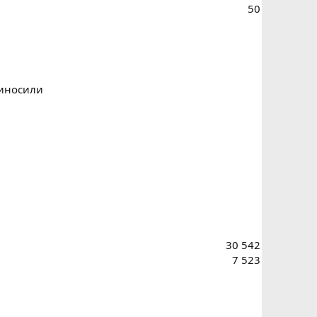
50
риносили
30 542
7 523