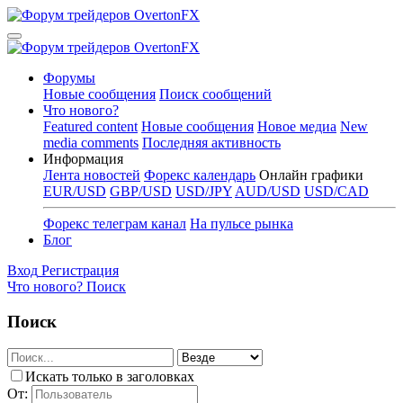
Форумы
Новые сообщения
Поиск сообщений
Что нового?
Featured content
Новые сообщения
Новое медиа
New
media comments
Последняя активность
Информация
Лента новостей
Форекс календарь
Онлайн графики
EUR/USD
GBP/USD
USD/JPY
AUD/USD
USD/CAD
Форекс телеграм канал
На пульсе рынка
Блог
Вход
Регистрация
Что нового?
Поиск
Поиск
Искать только в заголовках
От: