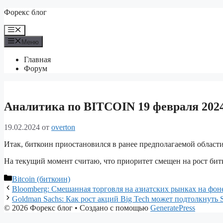
Перейти
Форекс блог
к
содержимому
Меню
Меню
Главная
Форум
Аналитика по BITCOIN 19 февраля 2024
19.02.2024
от
overton
Итак, биткоин приостановился в ранее предполагаемой области
На текущий момент считаю, что приоритет смещен на рост бит
Рубрики
Bitcoin (биткоин)
Bloomberg: Смешанная торговля на азиатских рынках на фо
Goldman Sachs: Как рост акций Big Tech может подтолкнуть S
© 2026 Форекс блог
• Создано с помощью
GeneratePress