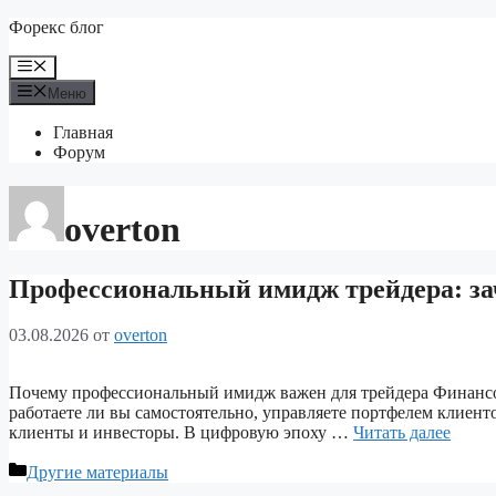
Перейти
Форекс блог
к
содержимому
Меню
Меню
Главная
Форум
overton
Профессиональный имидж трейдера: за
03.08.2026
от
overton
Почему профессиональный имидж важен для трейдера Финансовы
работаете ли вы самостоятельно, управляете портфелем клиен
клиенты и инвесторы. В цифровую эпоху …
Читать далее
Рубрики
Другие материалы