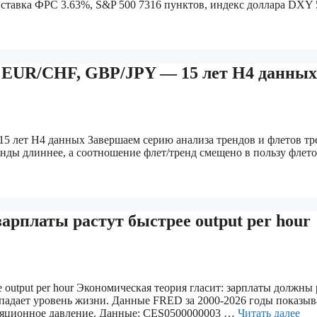
, ставка ФРС 3.63%, S&P 500 7316 пунктов, индекс доллара DXY
, EUR/CHF, GBP/JPY — 15 лет H4 данных
15 лет H4 данных Завершаем серию анализа трендов и флетов 
нды длиннее, а соотношение флет/тренд смещено в пользу флето
арплаты растут быстрее output per hour
 output per hour Экономическая теория гласит: зарплаты должны
падает уровень жизни. Данные FRED за 2000-2026 годы показыв
фляционное давление. Данные: CES0500000003 …
Читать далее