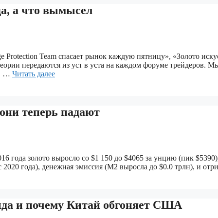
а, а что вымысел
nge Protection Team спасает рынок каждую пятницу», «Золото и
ории передаются из уст в уста на каждом форуме трейдеров. М
 в …
Читать далее
 они теперь падают
16 года золото выросло со $1 150 до $4065 за унцию (пик $5390)
с 2020 года), денежная эмиссия (M2 выросла до $0.0 трлн), и о
ида и почему Китай обгоняет США