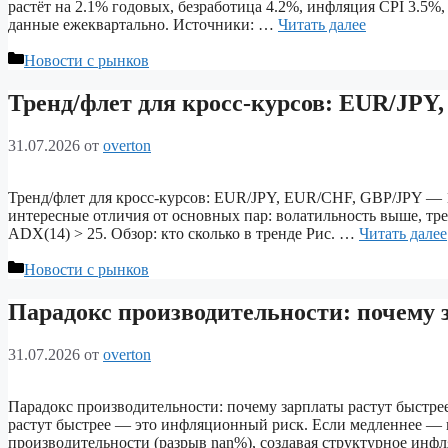
растёт на 2.1% годовых, безработица 4.2%, инфляция CPI 3.5%
данные ежеквартально. Источники: …
Читать далее
Рубрики
Новости с рынков
Тренд/флет для кросс-курсов: EUR/JPY
31.07.2026
от
overton
Тренд/флет для кросс-курсов: EUR/JPY, EUR/CHF, GBP/JPY — 
интересные отличия от основных пар: волатильность выше, тре
ADX(14) > 25. Обзор: кто сколько в тренде Рис. …
Читать далее
Рубрики
Новости с рынков
Парадокс производительности: почему з
31.07.2026
от
overton
Парадокс производительности: почему зарплаты растут быстрее
растут быстрее — это инфляционный риск. Если медленнее — 
производительности (разрыв nan%), создавая структурное ин