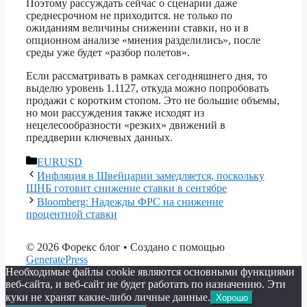
Поэтому рассуждать сейчас о сценарии даже
среднесрочном не приходится. не только по
ожиданиям величины снижении ставки, но и в
опционном анализе «мнения разделились», после
среды уже будет «разбор полетов».
Если рассматривать в рамках сегодняшнего дня, то
выделю уровень 1.1127, откуда можно попробовать
продажи с коротким стопом. Это не большие объемы,
но мои рассуждения также исходят из
нецелесообразности «резких» движений в
преддверии ключевых данных.
Рубрики
EURUSD
Инфляция в Швейцарии замедляется, поскольку
ШНБ готовит снижение ставки в сентябре
Bloomberg: Надежды ФРС на снижение
процентной ставки
© 2026 Форекс блог
• Создано с помощью
GeneratePress
Необходимые файлы cookie являются основными функциями
веб-сайта, и веб-сайт не будет работать по назначению. Эти
куки не хранят какие-либо личные данные.
Хорошо