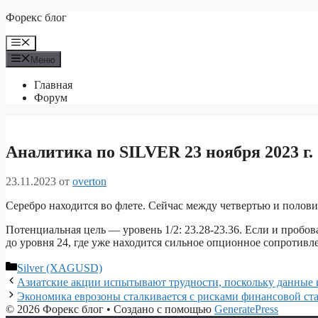
Перейти
Форекс блог
к
содержимому
Меню
Меню
Главная
Форум
Аналитика по SILVER 23 ноября 2023 г.
23.11.2023
от
overton
Серебро находится во флете. Сейчас между четвертью и полов
Потенциальная цель — уровень 1/2: 23.28-23.36. Если и пробов
до уровня 24, где уже находится сильное опционное сопротивл
Рубрики
Silver (XAGUSD)
Азиатские акции испытывают трудности, поскольку данны
Экономика еврозоны сталкивается с рисками финансовой ст
© 2026 Форекс блог
• Создано с помощью
GeneratePress