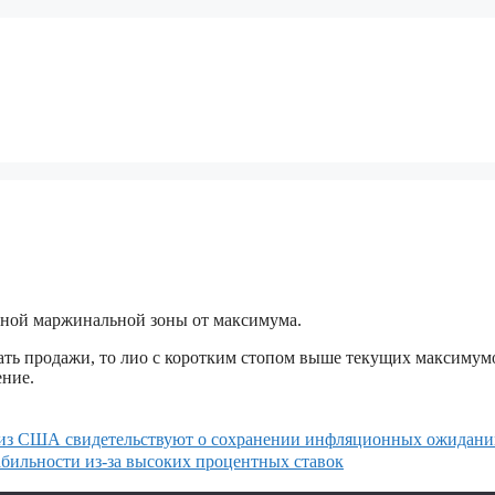
иной маржинальной зоны от максимума.
ать продажи, то лио с коротким стопом выше текущих максимумов
ение.
е из США свидетельствуют о сохранении инфляционных ожидан
абильности из-за высоких процентных ставок