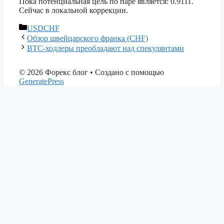
Пока потенциальная цель по паре является: 0.9111.
Сейчас в локальной коррекции.
Рубрики
USDCHF
Обзор швейцарского франка (CHF)
BTC-ходлеры преобладают над спекулянтами
© 2026 Форекс блог
• Создано с помощью
GeneratePress