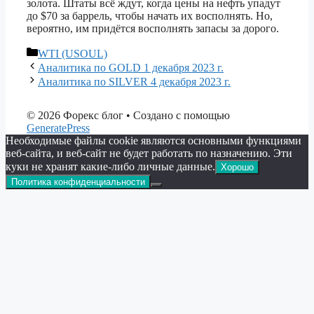
золота. Штаты всё ждут, когда цены на нефть упадут
до $70 за баррель, чтобы начать их восполнять. Но,
вероятно, им придётся восполнять запасы за дорого.
Рубрики
WTI (USOUL)
Аналитика по GOLD 1 декабря 2023 г.
Аналитика по SILVER 4 декабря 2023 г.
© 2026 Форекс блог
• Создано с помощью
GeneratePress
Необходимые файлы cookie являются основными функциями
веб-сайта, и веб-сайт не будет работать по назначению. Эти
куки не хранят какие-либо личные данные.
Хорошо
Политика конфиденциальности