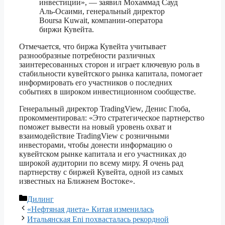
инвестиции», — заявил Мохаммад Сауд
Аль-Осаими, генеральный директор
Boursa Kuwait, компании-оператора
биржи Кувейта.
Отмечается, что биржа Кувейта учитывает
разнообразные потребности различных
заинтересованных сторон и играет ключевую роль в
стабильности кувейтского рынка капитала, помогает
информировать его участников о последних
событиях в широком инвестиционном сообществе.
Генеральный директор TradingView, Денис Глоба,
прокомментировал: «Это стратегическое партнерство
поможет вывести на новый уровень охват и
взаимодействие TradingView с розничными
инвесторами, чтобы донести информацию о
кувейтском рынке капитала и его участниках до
широкой аудитории по всему миру. Я очень рад
партнерству с биржей Кувейта, одной из самых
известных на Ближнем Востоке».
Рубрики
Дилинг
«Нефтяная диета» Китая изменилась
Итальянская Eni похвасталась рекордной