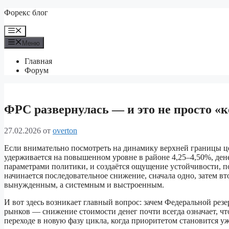
Перейти
Форекс блог
к
содержимому
Меню
Меню
Главная
Форум
ФРС развернулась — и это не просто «к
27.02.2026
от
overton
Если внимательно посмотреть на динамику верхней границы цел
удерживается на повышенном уровне в районе 4,25–4,50%, де
параметрами политики, и создаётся ощущение устойчивости, п
начинается последовательное снижение, сначала одно, затем вт
вынужденным, а системным и выстроенным.
И вот здесь возникает главный вопрос: зачем Федеральной резе
рынков — снижение стоимости денег почти всегда означает, что
переходе в новую фазу цикла, когда приоритетом становится у