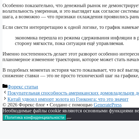
Особенно показательно, что денежный рынок не демонстрирует
волатильность умеренная, и это выглядит как согласие системы
шага, а возможно — что признаки охлаждения проявились ран
Если свести интерпретацию к одной логике, то график намекае
экономика перешла из режима сдерживания инфляции в р
сторону мягкости, пока ситуация ещё управляемая.
Именно постепенность делает этот разворот особенно интересн
планомерное изменение траектории, которое может стать начал
В подобных моментах история часто показывает, что всё выгл
снижение ставки — это не просто технический шаг на графике,
Рубрики
Форекс статьи
Покупательная способность американских домовладельцев до
Китай удвоил импорт золота из Гонконга: что это значит
© 2026 Форекс блог
• Создано с помощью
GeneratePress
Необходимые файлы cookie являются основными функциями веб-с
Политика конфиденциальности