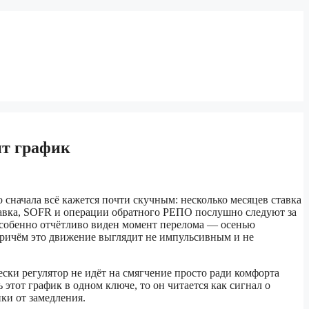
ит график
 сначала всё кажется почти скучным: несколько месяцев ставка
тавка, SOFR и операции обратного РЕПО послушно следуют за
особенно отчётливо виден момент перелома — осенью
, причём это движение выглядит не импульсивным и не
ески регулятор не идёт на смягчение просто ради комфорта
этот график в одном ключе, то он читается как сигнал о
ки от замедления.