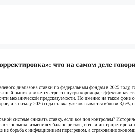
орректировка»: что на самом деле говор
евого диапазона ставки по федеральным фондам в 2025 году, то
нежный рынок движется строго внутри коридора, эффективная с
очти механической предсказуемости. Но именно на таком фоне 
орое, и к началу 2026 года ставка уже оказывается вблизи 3,6%
рвной системе снижать ставку, если всё под контролем? Историч
 в экономике изменился баланс рисков, и если интерпретировать 
же не борьба с инфляционным перегревом, а страхование экономи