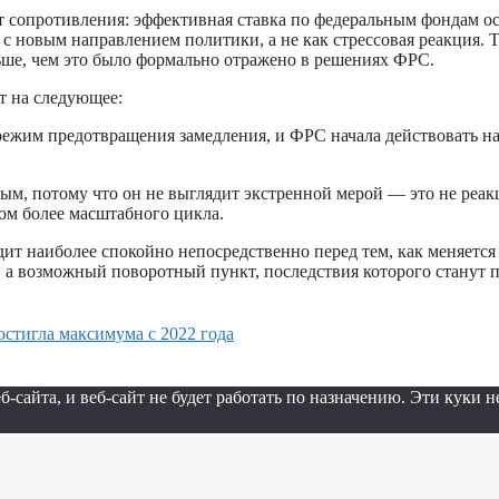
 сопротивления: эффективная ставка по федеральным фондам ост
 с новым направлением политики, а не как стрессовая реакция. 
ьше, чем это было формально отражено в решениях ФРС.
т на следующее:
ежим предотвращения замедления, и ФРС начала действовать на
ым, потому что он не выглядит экстренной мерой — это не реак
ом более масштабного цикла.
ядит наиболее спокойно непосредственно перед тем, как меняет
 а возможный поворотный пункт, последствия которого станут п
стигла максимума с 2022 года
айта, и веб-сайт не будет работать по назначению. Эти куки н