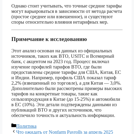
Однако стоит учитывать, что точные средние тарифы
могут варьироваться в зависимости от метода расчета
(простое среднее или взвешенное), и существуют
споры относительно влияния нетарифных мер.
Примечание к исследованию
Этот анализ основан на данных из официальных
источников, таких как ВТО, USITC и Всемирный
банк, с акцентом на 2023 год. Процесс включал
изучение профилей тарифов ВТО, где были
предоставлены средние тарифы для США, Китая, ЕС
и Индии. Например, профиль США показал тариф
2,2% (взвешенный по торговле), а для Китая — 3,0%.
Дополнительно были рассмотрены примеры высоких
тарифов на конкретные товары, такие как
сельхозпродукция в Китае (до 15-25%) и автомобили
в ЕС (10%). Эти детали подтверждены данными из
публикаций ВТО и других источников, что
обеспечило точность и актуальность информации.
Рубрики
Политика
Что ожидать от Nonfarm Payrolls за апрель 2025