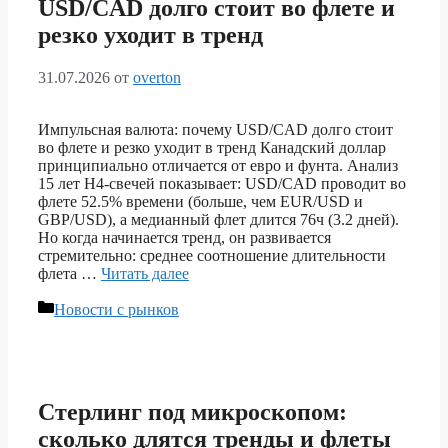
USD/CAD долго стоит во флете и
резко уходит в тренд
31.07.2026
от
overton
Импульсная валюта: почему USD/CAD долго стоит
во флете и резко уходит в тренд Канадский доллар
принципиально отличается от евро и фунта. Анализ
15 лет H4-свечей показывает: USD/CAD проводит во
флете 52.5% времени (больше, чем EUR/USD и
GBP/USD), а медианный флет длится 76ч (3.2 дней).
Но когда начинается тренд, он развивается
стремительно: среднее соотношение длительности
флета …
Читать далее
Рубрики
Новости с рынков
Стерлинг под микроскопом:
сколько длятся тренды и флеты