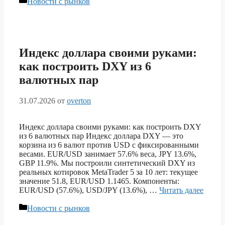
Новости с рынков
Индекс доллара своими руками:
как построить DXY из 6
валютных пар
31.07.2026
от
overton
Индекс доллара своими руками: как построить DXY
из 6 валютных пар Индекс доллара DXY — это
корзина из 6 валют против USD с фиксированными
весами. EUR/USD занимает 57.6% веса, JPY 13.6%,
GBP 11.9%. Мы построили синтетический DXY из
реальных котировок MetaTrader 5 за 10 лет: текущее
значение 51.8, EUR/USD 1.1465. Компоненты:
EUR/USD (57.6%), USD/JPY (13.6%), …
Читать далее
Рубрики
Новости с рынков