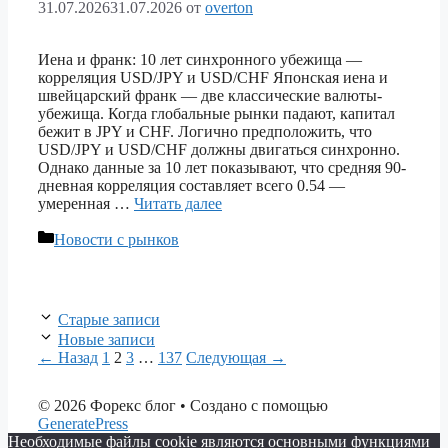
31.07.2026
31.07.2026
от
overton
Иена и франк: 10 лет синхронного убежища —
корреляция USD/JPY и USD/CHF Японская иена и
швейцарский франк — две классические валюты-
убежища. Когда глобальные рынки падают, капитал
бежит в JPY и CHF. Логично предположить, что
USD/JPY и USD/CHF должны двигаться синхронно.
Однако данные за 10 лет показывают, что средняя 90-
дневная корреляция составляет всего 0.54 —
умеренная …
Читать далее
Рубрики
Новости с рынков
Старые записи
Новые записи
Страница
Страница
Страница
Страница
←
Назад
1
2
3
…
137
Следующая
→
© 2026 Форекс блог
• Создано с помощью
GeneratePress
Необходимые файлы cookie являются основными функциями