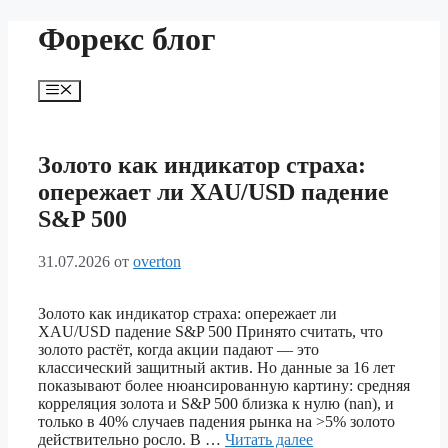
Перейти
Форекс блог
к
содержимому
Меню
Золото как индикатор страха:
опережает ли XAU/USD падение
S&P 500
31.07.2026
от
overton
Золото как индикатор страха: опережает ли
XAU/USD падение S&P 500 Принято считать, что
золото растёт, когда акции падают — это
классический защитный актив. Но данные за 16 лет
показывают более нюансированную картину: средняя
корреляция золота и S&P 500 близка к нулю (nan), и
только в 40% случаев падения рынка на >5% золото
действительно росло. В …
Читать далее