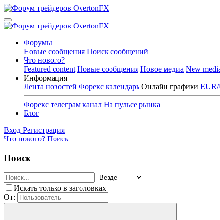
Форумы
Новые сообщения
Поиск сообщений
Что нового?
Featured content
Новые сообщения
Новое медиа
New medi
Информация
Лента новостей
Форекс календарь
Онлайн графики
EUR/
Форекс телеграм канал
На пульсе рынка
Блог
Вход
Регистрация
Что нового?
Поиск
Поиск
Искать только в заголовках
От: