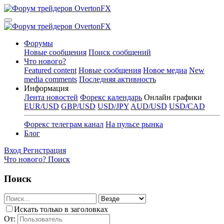
Форумы
Новые сообщения
Поиск сообщений
Что нового?
Featured content
Новые сообщения
Новое медиа
New
media comments
Последняя активность
Информация
Лента новостей
Форекс календарь
Онлайн графики
EUR/USD
GBP/USD
USD/JPY
AUD/USD
USD/CAD
Форекс телеграм канал
На пульсе рынка
Блог
Вход
Регистрация
Что нового?
Поиск
Поиск
Искать только в заголовках
От: