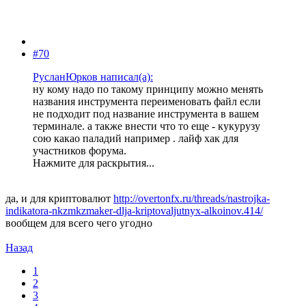
#70
РусланЮрков написал(а):
ну кому надо по такому принципу можно менять
названия инструмента переименовать файл если
не подходит под название инструмента в вашем
терминале. а также внести что то еще - кукурузу
сою какао паладий например . лайф хак для
участников форума.
Нажмите для раскрытия...
да, и для криптовалют
http://overtonfx.ru/threads/nastrojka-
indikatora-nkzmkzmaker-dlja-kriptovaljutnyx-alkoinov.414/
вообщем для всего чего угодно
Назад
1
2
3