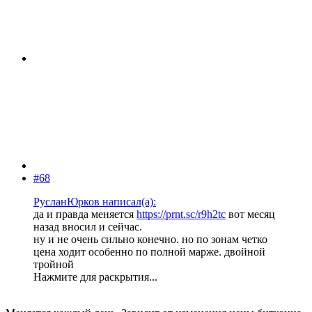
#68
РусланЮрков написал(а):
да и правда меняется
https://prnt.sc/r9h2tc
вот месяц
назад вносил и сейчас.
ну и не очень сильно конечно. но по зонам четко
цена ходит особенно по полной марже. двойной
тройной
Нажмите для раскрытия...