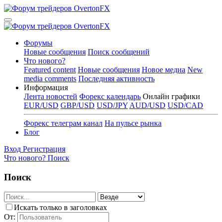
Форумы
Новые сообщения
Поиск сообщений
Что нового?
Featured content
Новые сообщения
Новое медиа
New
media comments
Последняя активность
Информация
Лента новостей
Форекс календарь
Онлайн графики
EUR/USD
GBP/USD
USD/JPY
AUD/USD
USD/CAD
Форекс телеграм канал
На пульсе рынка
Блог
Вход
Регистрация
Что нового?
Поиск
Поиск
Искать только в заголовках
От: