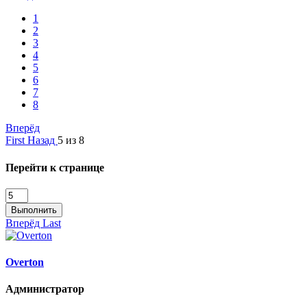
1
2
3
4
5
6
7
8
Вперёд
First
Назад
5 из 8
Перейти к странице
Выполнить
Вперёд
Last
Overton
Администратор