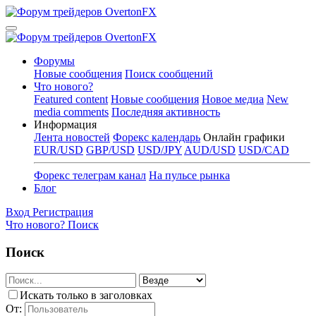
Форумы
Новые сообщения
Поиск сообщений
Что нового?
Featured content
Новые сообщения
Новое медиа
New
media comments
Последняя активность
Информация
Лента новостей
Форекс календарь
Онлайн графики
EUR/USD
GBP/USD
USD/JPY
AUD/USD
USD/CAD
Форекс телеграм канал
На пульсе рынка
Блог
Вход
Регистрация
Что нового?
Поиск
Поиск
Искать только в заголовках
От: