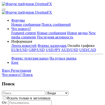
Форумы
Новые сообщения
Поиск сообщений
Что нового?
Featured content
Новые сообщения
Новое медиа
New
media comments
Последняя активность
Информация
Лента новостей
Форекс календарь
Онлайн графики
EUR/USD
GBP/USD
USD/JPY
AUD/USD
USD/CAD
Форекс телеграм канал
На пульсе рынка
Блог
Вход
Регистрация
Что нового?
Поиск
Поиск
Искать только в заголовках
От: