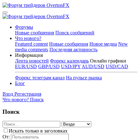
Форумы
Новые сообщения
Поиск сообщений
Что нового?
Featured content
Новые сообщения
Новое медиа
New
media comments
Последняя активность
Информация
Лента новостей
Форекс календарь
Онлайн графики
EUR/USD
GBP/USD
USD/JPY
AUD/USD
USD/CAD
Форекс телеграм канал
На пульсе рынка
Блог
Вход
Регистрация
Что нового?
Поиск
Поиск
Искать только в заголовках
От: