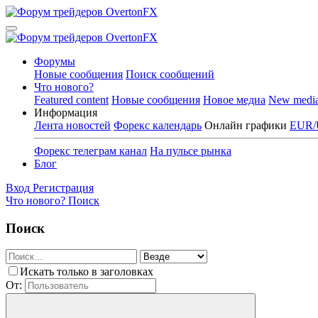
Форумы
Новые сообщения
Поиск сообщений
Что нового?
Featured content
Новые сообщения
Новое медиа
New medi
Информация
Лента новостей
Форекс календарь
Онлайн графики
EUR/
Форекс телеграм канал
На пульсе рынка
Блог
Вход
Регистрация
Что нового?
Поиск
Поиск
Искать только в заголовках
От: