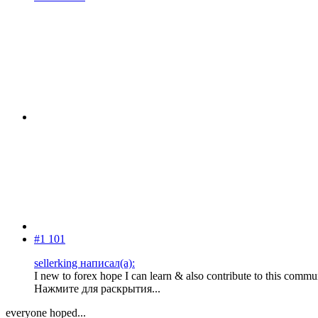
#1 101
sellerking написал(а):
I new to forex hope I can learn & also contribute to this commu
Нажмите для раскрытия...
everyone hoped...