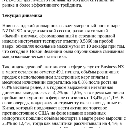
рынке и более эффективного трейдинга.
Текущая динамика
Новозеландский доллар показывает умеренный рост в паре
NZD/USD в ходе азиатской сессии, развивая сильный
«бычий» импульс, сформированный в середине прошлой
недели: инструмент тестирует отметку 0.5860 на пробой
вверх, обновляя локальные максимумы от 10 декабря при том,
что сегодня в Новой Зеландии была опубликована смешанная
макроэкономическая статистика.
Так, индекс деловой активности в сфере услуг от Business NZ
в марте остался на отметке 49,1 пункта, объёмы розничных
продаж с использованием электронных карт оплаты в
месячном исчислении сократились на 0,8% после роста на
0,3% месяцем ранее, а в годовом выражении негативная
динамика замедлилась с –4,2% до –1,6%, в то время как число
прибывших туристов в феврале снизилось с 13,4% до 1,1%. В
свою очередь, поддержку инструменту оказывают данные из
Китая, который продолжает вести активное торговое
противостояние с США на фоне недавно введённых
импортных пошлин: объёмы экспорта в марте резко выросли с
2,3% до 12,4%, тогда как аналитики рассчитывали на 4,4%, а