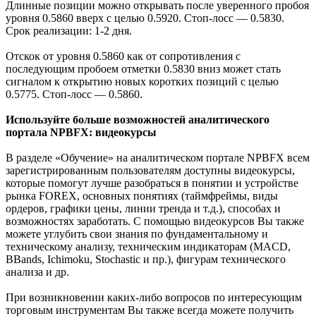
Длинные позиции можно открывать после уверенного пробоя
уровня 0.5860 вверх с целью 0.5920. Стоп-лосс — 0.5830.
Срок реализации: 1-2 дня.
Отскок от уровня 0.5860 как от сопротивления с
последующим пробоем отметки 0.5830 вниз может стать
сигналом к открытию новых коротких позиций с целью
0.5775. Стоп-лосс — 0.5860.
Используйте больше возможностей аналитического
портала NPBFX: видеокурсы
В разделе «Обучение» на аналитическом портале NPBFX всем
зарегистрированным пользователям доступны видеокурсы,
которые помогут лучше разобраться в понятии и устройстве
рынка FOREX, основных понятиях (таймфреймы, виды
ордеров, графики цены, линии тренда и т.д.), способах и
возможностях заработать. С помощью видеокурсов Вы также
можете углубить свои знания по фундаментальному и
техническому анализу, техническим индикаторам (MACD,
BBands, Ichimoku, Stochastic и пр.), фигурам технического
анализа и др.
При возникновении каких-либо вопросов по интересующим
торговым инструментам Вы также всегда можете получить