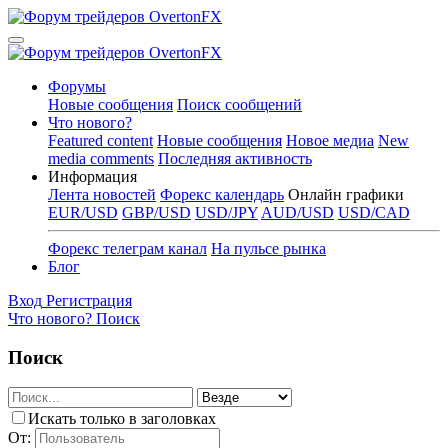
Форумы
Новые сообщения
Поиск сообщений
Что нового?
Featured content
Новые сообщения
Новое медиа
New
media comments
Последняя активность
Информация
Лента новостей
Форекс календарь
Онлайн графики
EUR/USD
GBP/USD
USD/JPY
AUD/USD
USD/CAD
Форекс телеграм канал
На пульсе рынка
Блог
Вход
Регистрация
Что нового?
Поиск
Поиск
Искать только в заголовках
От: