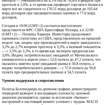
импорта — уменьшились на 4,3% после –8,4% в феврале при
прогнозе в 2,0%, в то время как профицит торгового баланса в
марте всё же сократился со 170,51 млрд долларов до 102,64
млрд долларов при предварительных оценках в 77,0 млрд
долларов.
Сегодня в 19:00 (GMT+2) состоится выступление
представителя ФРС США Кристофера Уоллера, а в 22:00
(GMT+2) — Патрика Харкера. Инвесторы продолжают
оценивать статистику из США, представленную на прошлой
неделе: так, индекс цен производителей в марте замедлился с
3,2% до 2,7% вопреки прогнозу в 3,3%, а базовый показатель
— с 3,5% до 3,3%, в то время как эксперты предполагали
3,6%. Индекс потребительских ожиданий от Мичиганского
университета в апреле упал с 52,6 пункта до 47,2 пункта, что
оказалось заметно хуже ожиданий рынка в 50,8 пункта, а
индекс потребительского доверия — с 57,0 пункта до 50,8
пункта при предварительных оценках в 54,5 пункта.
Уровни поддержки и сопротивления
Полосы Боллинджера на дневном графике демонстрируют
очередной разворот в восходящую плоскость: ценовой
диапазон расширяется, однако за всплеском «бычьих»
настроений в настоящий момент успевает с трудом. MACD