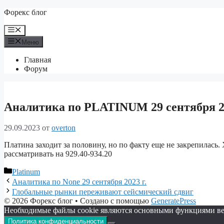
Перейти
Форекс блог
к
содержимому
Меню
Меню
Главная
Форум
Аналитика по PLATINUM 29 сентября 20
29.09.2023
от
overton
Платина заходит за половину, но по факту еще не закрепилась.
рассматривать на 929.40-934.20
Рубрики
Platinum
Аналитика по None 29 сентября 2023 г.
Глобальные рынки переживают сейсмический сдвиг
© 2026 Форекс блог
• Создано с помощью
GeneratePress
Необходимые файлы cookie являются основными функциями веб-с
Политика конфиденциальности