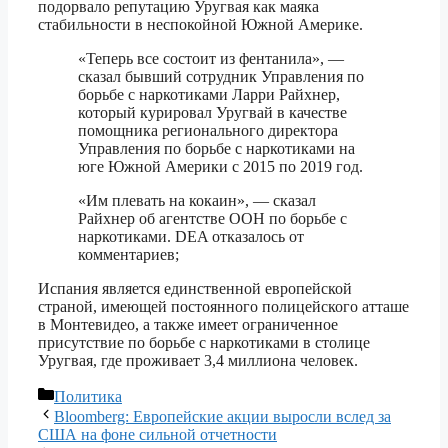
подорвало репутацию Уругвая как маяка
стабильности в неспокойной Южной Америке.
«Теперь все состоит из фентанила», —
сказал бывший сотрудник Управления по
борьбе с наркотиками Ларри Райхнер,
который курировал Уругвай в качестве
помощника регионального директора
Управления по борьбе с наркотиками на
юге Южной Америки с 2015 по 2019 год.
«Им плевать на кокаин», — сказал
Райхнер об агентстве ООН по борьбе с
наркотиками. DEA отказалось от
комментариев;
Испания является единственной европейской
страной, имеющей постоянного полицейского атташе
в Монтевидео, а также имеет ограниченное
присутствие по борьбе с наркотиками в столице
Уругвая, где проживает 3,4 миллиона человек.
Рубрики
Политика
Bloomberg: Европейские акции выросли вслед за
США на фоне сильной отчетности