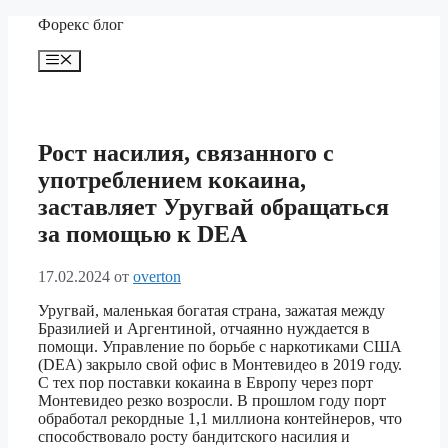
Перейти
Форекс блог
к
содержимому
Меню
Рост насилия, связанного с
употреблением кокаина,
заставляет Уругвай обращаться
за помощью к DEA
17.02.2024
от
overton
Уругвай, маленькая богатая страна, зажатая между
Бразилией и Аргентиной, отчаянно нуждается в
помощи. Управление по борьбе с наркотиками США
(DEA) закрыло свой офис в Монтевидео в 2019 году.
С тех пор поставки кокаина в Европу через порт
Монтевидео резко возросли. В прошлом году порт
обработал рекордные 1,1 миллиона контейнеров, что
способствовало росту бандитского насилия и