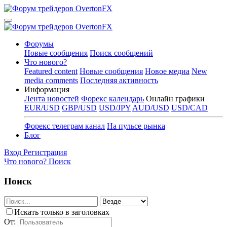
Форумы
Новые сообщения
Поиск сообщений
Что нового?
Featured content
Новые сообщения
Новое медиа
New
media comments
Последняя активность
Информация
Лента новостей
Форекс календарь
Онлайн графики
EUR/USD
GBP/USD
USD/JPY
AUD/USD
USD/CAD
Форекс телеграм канал
На пульсе рынка
Блог
Вход
Регистрация
Что нового?
Поиск
Поиск
Искать только в заголовках
От: