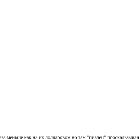
за меньше как на их долларовом но там "пиздец" проскальзывани