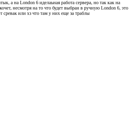
ык, а на London 6 иделаьная работа сервера, но так как на
очет, несмотря на то что будет выбран в ручную London 6, это
 сревак или хз что там у них еще за траблы