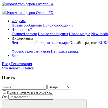
Форумы
Новые сообщения
Поиск сообщений
Что нового?
Featured content
Новые сообщения
Новое медиа
New medi
Информация
Лента новостей
Форекс календарь
Онлайн графики
EUR/
Форекс телеграм канал
На пульсе рынка
Блог
Вход
Регистрация
Что нового?
Поиск
Поиск
Искать только в заголовках
От: