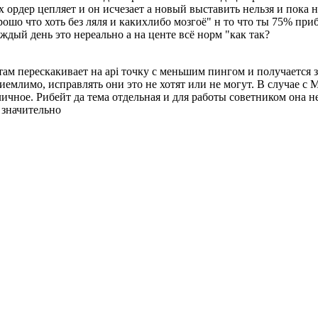
х ордер цепляет и он исчезает а новый выставить нельзя и пока
ошо что хоть без ляля и какихлибо мозгоё" н то что ты 75% при
аждый день это нереально а на центе всё норм "как так?
 там перескакивает на api точку с меньшим пингом и получается
емлимо, исправлять они это не хотят или не могут. В случае с М
личное. Рибейт да тема отдельная и для работы советником она 
 значительно