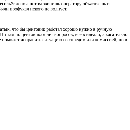
 несольёт депо а потом звонишь оператору объясняешь и
были профукал некого не волнует.
 затык, что бы центовик работал хорошо нужно в ручную
Т5 там по центовикам нет вопросов, все в идеали, а касательно
не поможет исправить ситуацию со спредом или комиссией, но в