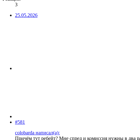
3
25.05.2026
#581
colobarda написал(а):
Причём тут ребейт? Мне спред и комиссия нужны в два ра