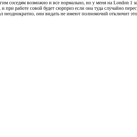
им соседям возможно и все нормально, но у меня на London 1 зат
и при работе совой будет сюрприз если она туда случайно переск
ал неоднократно, они видать не имеют полномочий отключит этот