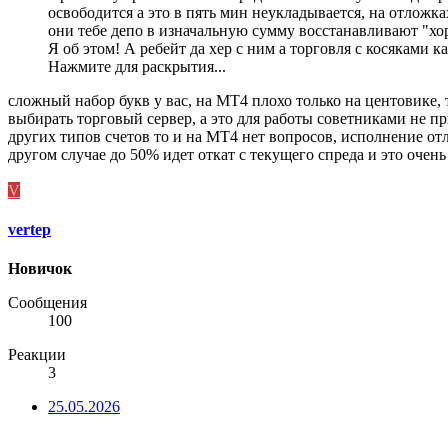
освободится а это в пять мин неукладывается, на отложка
они тебе депо в изначальную сумму восстанавливают "хор
Я об этом! А ребейт да хер с ним а торговля с косяками к
Нажмите для раскрытия...
сложный набор букв у вас, на МТ4 плохо только на центовике,
выбирать торговый сервер, а это для работы советниками не при
других типов счетов то и на МТ4 нет вопросов, исполнение от
другом случае до 50% идет откат с текущего спреда и это очень
V
vertep
Новичок
Сообщения
100
Реакции
3
25.05.2026