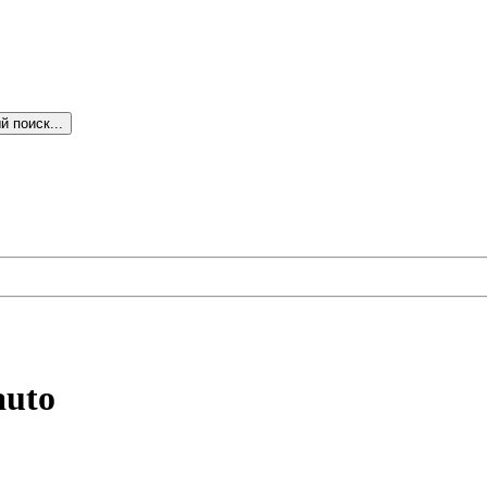
 поиск...
uto