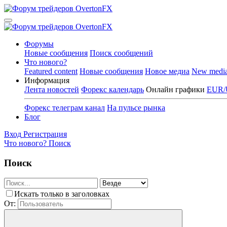
Форумы
Новые сообщения
Поиск сообщений
Что нового?
Featured content
Новые сообщения
Новое медиа
New medi
Информация
Лента новостей
Форекс календарь
Онлайн графики
EUR/
Форекс телеграм канал
На пульсе рынка
Блог
Вход
Регистрация
Что нового?
Поиск
Поиск
Искать только в заголовках
От: