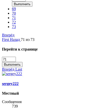
Выполнить
69
70
71
72
73
Вперёд
First
Назад
71 из 73
Перейти к странице
Выполнить
Вперёд
Last
sergey222
Местный
Сообщения
739