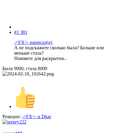
#1 381
-=FX=- написал(а):
А не подскажите сколько была? Больше или
меньше стала?
Нажмите для раскрытия...
Была 9000, стала 8000
Реакции:
-=FX=-
и
Dkar