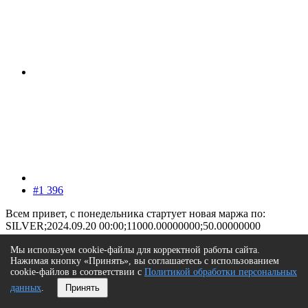
#1 396
Всем привет, с понедельника стартует новая маржа по:
SILVER;2024.09.20 00:00;11000.00000000;50.00000000
NASDAQ;2024.09.20 00:00;22200.00000000;20.00000000
Мы используем cookie-файлы для корректной работы сайта.
Нажимая кнопку «Принять», вы соглашаетесь с использованием
cookie-файлов в соответствии с
Политикой обработки персональных
данных
.
Принять
sergey222