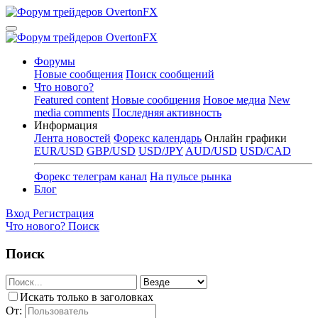
Форумы
Новые сообщения
Поиск сообщений
Что нового?
Featured content
Новые сообщения
Новое медиа
New
media comments
Последняя активность
Информация
Лента новостей
Форекс календарь
Онлайн графики
EUR/USD
GBP/USD
USD/JPY
AUD/USD
USD/CAD
Форекс телеграм канал
На пульсе рынка
Блог
Вход
Регистрация
Что нового?
Поиск
Поиск
Искать только в заголовках
От: