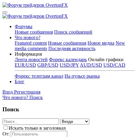
Форумы
Новые сообщения
Поиск сообщений
Что нового?
Featured content
Новые сообщения
Новое медиа
New
media comments
Последняя активность
Информация
Лента новостей
Форекс календарь
Онлайн графики
EUR/USD
GBP/USD
USD/JPY
AUD/USD
USD/CAD
Форекс телеграм канал
На пульсе рынка
Блог
Вход
Регистрация
Что нового?
Поиск
Поиск
Искать только в заголовках
От: