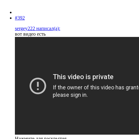
#392
sergey222 написал(а):
вот видео есть
Нажмите для раскрытия...