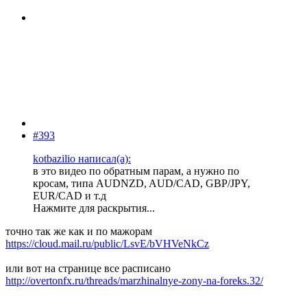
#393
kotbazilio написал(а):
в это видео по обратным парам, а нужно по
кросам, типа AUDNZD, AUD/CAD, GBP/JPY,
EUR/CAD и т.д
Нажмите для раскрытия...
точно так же как и по мажорам
https://cloud.mail.ru/public/LsvE/bVHVeNkCz
или вот на странице все расписано
http://overtonfx.ru/threads/marzhinalnye-zony-na-foreks.32/