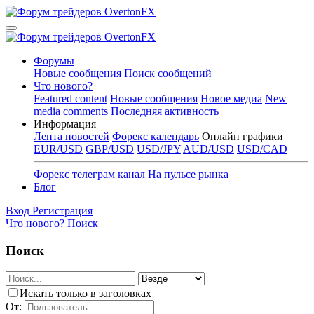
Форумы
Новые сообщения
Поиск сообщений
Что нового?
Featured content
Новые сообщения
Новое медиа
New
media comments
Последняя активность
Информация
Лента новостей
Форекс календарь
Онлайн графики
EUR/USD
GBP/USD
USD/JPY
AUD/USD
USD/CAD
Форекс телеграм канал
На пульсе рынка
Блог
Вход
Регистрация
Что нового?
Поиск
Поиск
Искать только в заголовках
От: