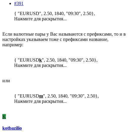
#391
{ "EURUSD", 2.50, 1840, "09:30", 2.50},
Нажмите для раскрытия...
Если валютные пары у Вас называются с префиксами, то и в
настройках указываем тоже с префиксами название,
например:
{ "EURUSD
k
", 2.50, 1840, "09:30", 2.50},
Нажмите для раскрытия...
или
{ "EURUSD
m
", 2.50, 1840, "09:30", 2.50},
Нажмите для раскрытия...
K
kotbazilio