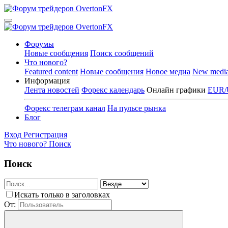
Форумы
Новые сообщения
Поиск сообщений
Что нового?
Featured content
Новые сообщения
Новое медиа
New medi
Информация
Лента новостей
Форекс календарь
Онлайн графики
EUR/
Форекс телеграм канал
На пульсе рынка
Блог
Вход
Регистрация
Что нового?
Поиск
Поиск
Искать только в заголовках
От: