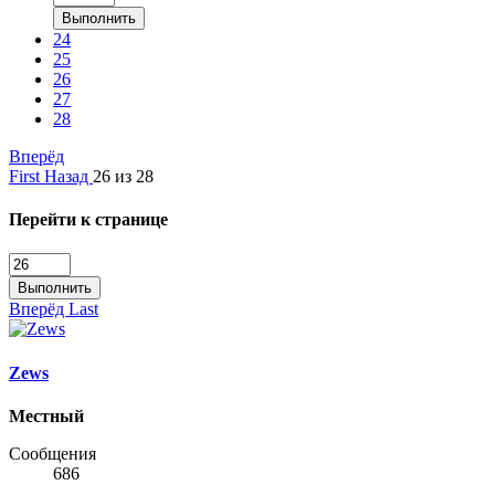
Выполнить
24
25
26
27
28
Вперёд
First
Назад
26 из 28
Перейти к странице
Выполнить
Вперёд
Last
Zews
Местный
Сообщения
686