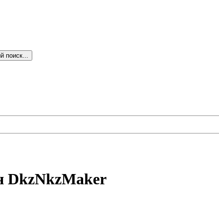
 поиск...
н DkzNkzMaker