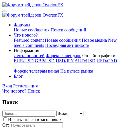
Форумы
Новые сообщения
Поиск сообщений
Что нового?
Featured content
Новые сообщения
Новое медиа
New
media comments
Последняя активность
Информация
Лента новостей
Форекс календарь
Онлайн графики
EUR/USD
GBP/USD
USD/JPY
AUD/USD
USD/CAD
Форекс телеграм канал
На пульсе рынка
Блог
Вход
Регистрация
Что нового?
Поиск
Поиск
Искать только в заголовках
От: