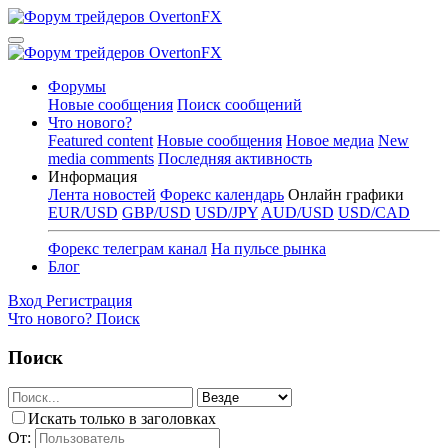
Форумы
Новые сообщения
Поиск сообщений
Что нового?
Featured content
Новые сообщения
Новое медиа
New
media comments
Последняя активность
Информация
Лента новостей
Форекс календарь
Онлайн графики
EUR/USD
GBP/USD
USD/JPY
AUD/USD
USD/CAD
Форекс телеграм канал
На пульсе рынка
Блог
Вход
Регистрация
Что нового?
Поиск
Поиск
Искать только в заголовках
От: