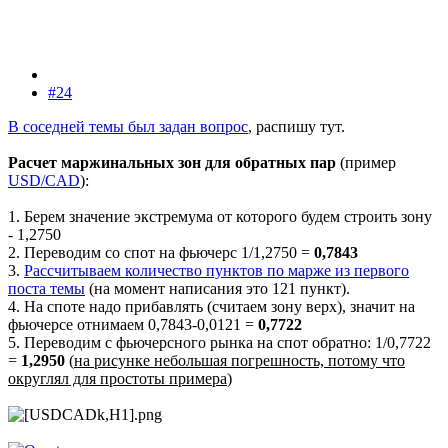
#24
В соседней темы был задан вопрос
, распишу тут.
Расчет маржинальных зон для обратных пар
(пример
USD/CAD
):
1. Берем значение экстремума от которого будем строить зону
- 1,2750
2. Переводим со спот на фьючерс 1/1,2750 =
0,7843
3.
Рассчитываем количество пунктов по марже из первого
поста темы
(на момент написания это 121 пункт).
4. На споте надо прибавлять (считаем зону верх), значит на
фьючерсе отнимаем 0,7843-0,0121 =
0,7722
5. Переводим с фьючерсного рынка на спот обратно: 1/0,7722
=
1,2950
(
на рисунке небольшая погрешность, потому что
округлял для простоты примера
)