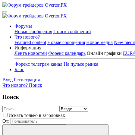
Форумы
Новые сообщения
Поиск сообщений
Что нового?
Featured content
Новые сообщения
Новое медиа
New medi
Информация
Лента новостей
Форекс календарь
Онлайн графики
EUR/
Форекс телеграм канал
На пульсе рынка
Блог
Вход
Регистрация
Что нового?
Поиск
Поиск
Искать только в заголовках
От: