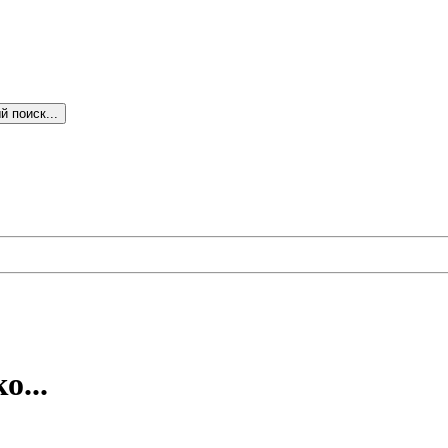
 поиск...
о...