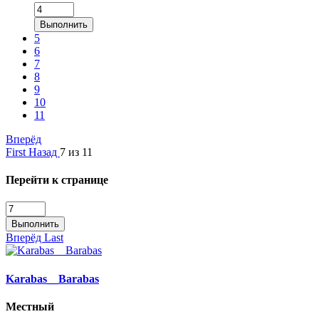
Выполнить
5
6
7
8
9
10
11
Вперёд
First
Назад
7 из 11
Перейти к странице
Выполнить
Вперёд
Last
Karabas__Barabas
Местный