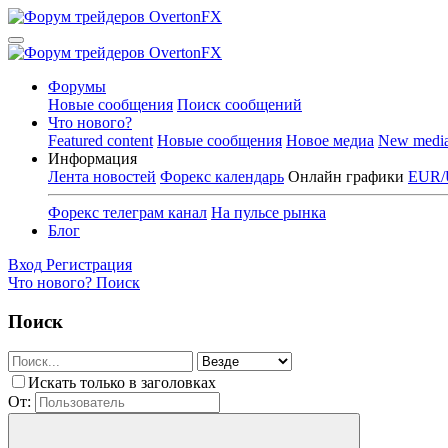
Форумы
Новые сообщения
Поиск сообщений
Что нового?
Featured content
Новые сообщения
Новое медиа
New medi
Информация
Лента новостей
Форекс календарь
Онлайн графики
EUR/
Форекс телеграм канал
На пульсе рынка
Блог
Вход
Регистрация
Что нового?
Поиск
Поиск
Искать только в заголовках
От: