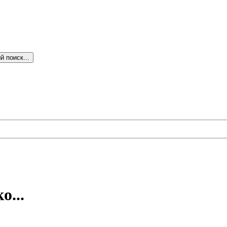
 поиск...
о...