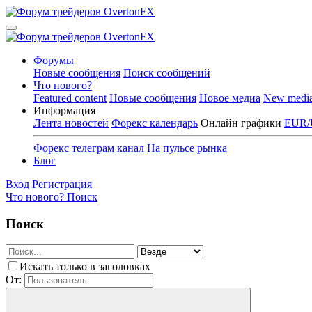
Форумы
Новые сообщения
Поиск сообщений
Что нового?
Featured content
Новые сообщения
Новое медиа
New medi
Информация
Лента новостей
Форекс календарь
Онлайн графики
EUR/
Форекс телеграм канал
На пульсе рынка
Блог
Вход
Регистрация
Что нового?
Поиск
Поиск
Искать только в заголовках
От: