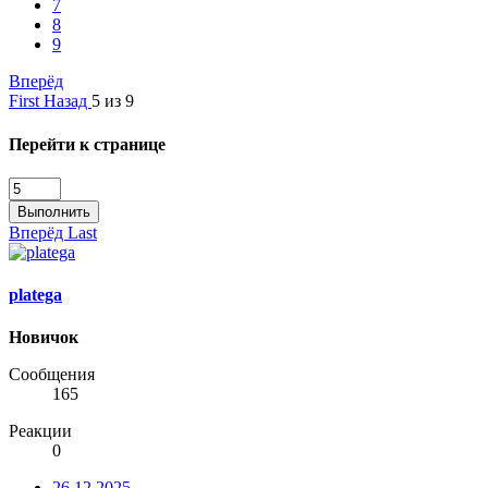
7
8
9
Вперёд
First
Назад
5 из 9
Перейти к странице
Выполнить
Вперёд
Last
platega
Новичок
Сообщения
165
Реакции
0
26.12.2025