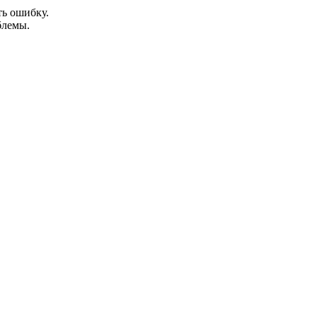
ть ошибку.
блемы.