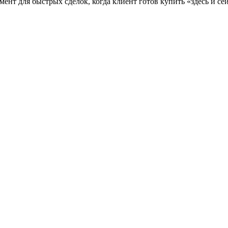
ент для быстрых сделок, когда клиент готов купить «здесь и се