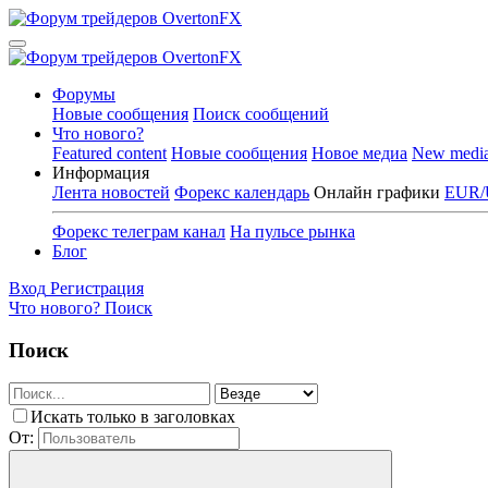
Форумы
Новые сообщения
Поиск сообщений
Что нового?
Featured content
Новые сообщения
Новое медиа
New medi
Информация
Лента новостей
Форекс календарь
Онлайн графики
EUR/
Форекс телеграм канал
На пульсе рынка
Блог
Вход
Регистрация
Что нового?
Поиск
Поиск
Искать только в заголовках
От: