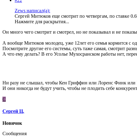
#22
Zews написал(а):
Сергей Митюков еще смотрит по четвергам, по ставке 0.
Нажмите для раскрытия...
Он много чего смотрит и смотрел, но не показывал и не показы
А вообще Митюков молодец, уже 12лет его семья кормится с од
Посмотрите другие его системы, суть таже самая, смотрит разн
А что ему делать? В его Усолье Мухосранском работы нет, перее
Ни разу не слышал, чтобы Кен Гриффин или Лоренс Финк или 
И они никогда не будут учить, чтобы не плодить себе конкурен
С
Сергей Ц.
Новичок
Сообщения