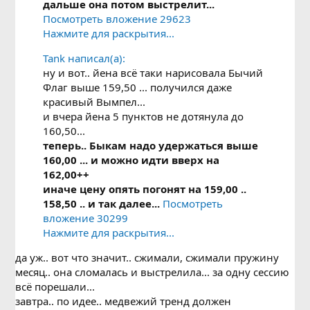
дальше она потом выстрелит...
Посмотреть вложение 29623
Нажмите для раскрытия...
Tank написал(а):
ну и вот.. йена всё таки нарисовала Бычий
Флаг выше 159,50 ... получился даже
красивый Вымпел...
и вчера йена 5 пунктов не дотянула до
160,50...
теперь.. Быкам надо удержаться выше
160,00 ... и можно идти вверх на
162,00++
иначе цену опять погонят на 159,00 ..
158,50 .. и так далее...
Посмотреть
вложение 30299
Нажмите для раскрытия...
да уж.. вот что значит.. сжимали, сжимали пружину
месяц.. она сломалась и выстрелила... за одну сессию
всё порешали...
завтра.. по идее.. медвежий тренд должен