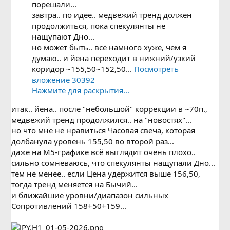
порешали...
завтра.. по идее.. медвежий тренд должен
продолжиться, пока спекулянты не
нащупают Дно...
но может быть.. всё намного хуже, чем я
думаю.. и йена переходит в нижний/узкий
коридор ~155,50~152,50...
Посмотреть
вложение 30392
Нажмите для раскрытия...
итак.. йена.. после "небольшой" коррекции в ~70п.,
медвежий тренд продолжился.. на "новостях"...
но что мне не нравиться Часовая свеча, которая
долбанула уровень 155,50 во второй раз...
даже на М5-графике всё выглядит очень плохо..
сильно сомневаюсь, что спекулянты нащупали Дно...
тем не менее.. если Цена удержится выше 156,50,
тогда тренд меняется на Бычий...
и ближайшие уровни/диапазон сильных
Сопротивлений 158+50+159...