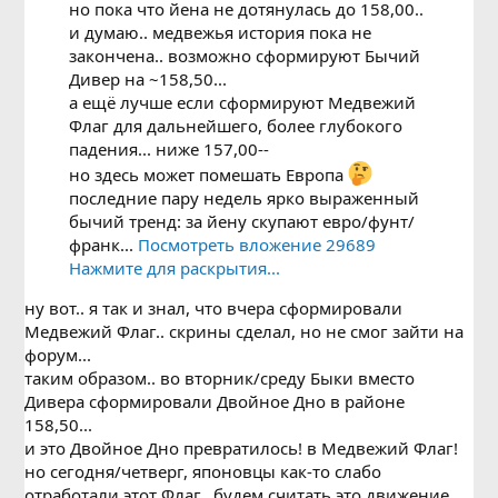
но пока что йена не дотянулась до 158,00..
и думаю.. медвежья история пока не
закончена.. возможно сформируют Бычий
Дивер на ~158,50...
а ещё лучше если сформируют Медвежий
Флаг для дальнейшего, более глубокого
падения... ниже 157,00--
но здесь может помешать Европа
последние пару недель ярко выраженный
бычий тренд: за йену скупают евро/фунт/
франк...
Посмотреть вложение 29689
Нажмите для раскрытия...
ну вот.. я так и знал, что вчера сформировали
Медвежий Флаг.. скрины сделал, но не смог зайти на
форум...
таким образом.. во вторник/среду Быки вместо
Дивера сформировали Двойное Дно в районе
158,50...
и это Двойное Дно превратилось! в Медвежий Флаг!
но сегодня/четверг, японовцы как-то слабо
отработали этот Флаг.. будем считать это движение