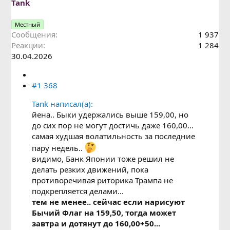
Tank
Местный
Сообщения
1 937
Реакции
1 284
30.04.2026
#1 368
Tank написал(а):
йена.. Быки удержались выше 159,00, но
до сих пор не могут достичь даже 160,00...
самая худшая волатильность за последние
пару недель..
видимо, Банк Японии тоже решил не
делать резких движений, пока
противоречивая риторика Трампа не
подкрепляется делами...
тем не менее.. сейчас если нарисуют
Бычий Флаг на 159,50, тогда может
завтра и дотянут до 160,00+50...