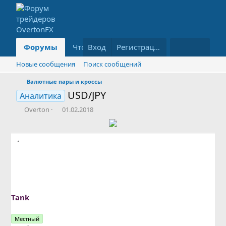
Форумы
Что нового?
Вход
Информация
Регистрация
Бл
Новые сообщения
Поиск сообщений
Валютные пары и кроссы
USD/JPY
Аналитика
А
Д
Overton
01.02.2018
в
а
т
т
о
а
р
н
т
а
е
ч
м
а
ы
л
а
Tank
Местный