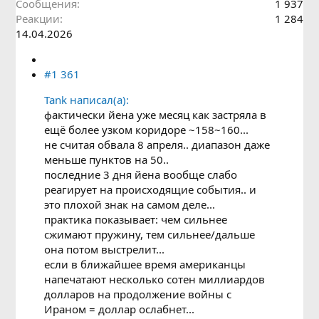
Сообщения
1 937
Реакции
1 284
14.04.2026
#1 361
Tank написал(а):
фактически йена уже месяц как застряла в
ещё более узком коридоре ~158~160...
не считая обвала 8 апреля.. диапазон даже
меньше пунктов на 50..
последние 3 дня йена вообще слабо
реагирует на происходящие события.. и
это плохой знак на самом деле...
практика показывает: чем сильнее
сжимают пружину, тем сильнее/дальше
она потом выстрелит...
если в ближайшее время американцы
напечатают несколько сотен миллиардов
долларов на продолжение войны с
Ираном = доллар ослабнет...