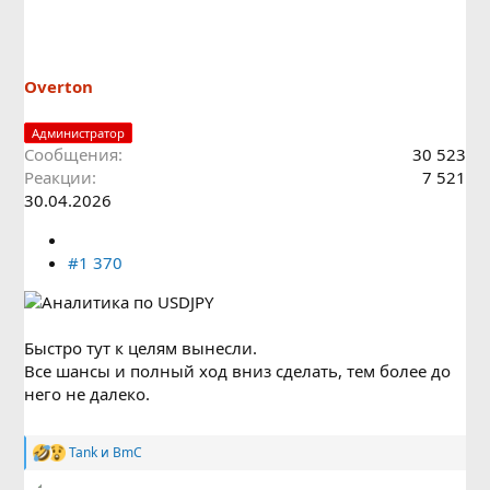
ц
и
и
:
Overton
Администратор
Сообщения
30 523
Реакции
7 521
30.04.2026
#1 370
Быстро тут к целям вынесли.
Все шансы и полный ход вниз сделать, тем более до
него не далеко.
Tank
и
BmC
Р
е