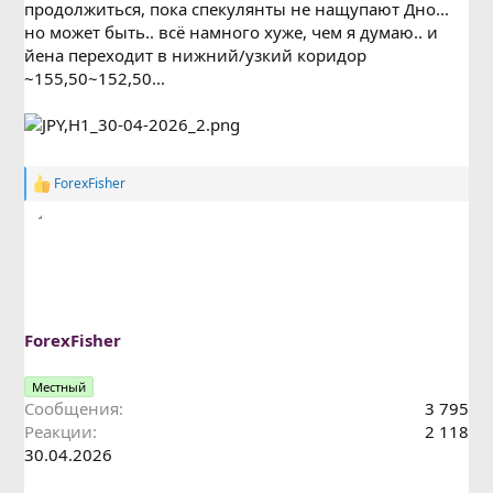
продолжиться, пока спекулянты не нащупают Дно...
но может быть.. всё намного хуже, чем я думаю.. и
йена переходит в нижний/узкий коридор
~155,50~152,50...
ForexFisher
Р
е
а
к
ц
и
и
:
ForexFisher
Местный
Сообщения
3 795
Реакции
2 118
30.04.2026