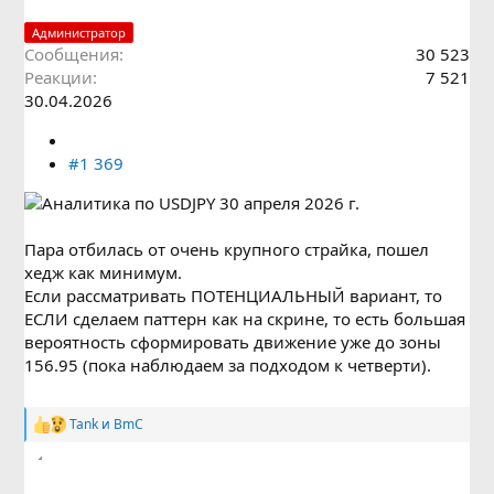
Администратор
Сообщения
30 523
Реакции
7 521
30.04.2026
#1 369
Пара отбилась от очень крупного страйка, пошел
хедж как минимум.
Если рассматривать ПОТЕНЦИАЛЬНЫЙ вариант, то
ЕСЛИ сделаем паттерн как на скрине, то есть большая
вероятность сформировать движение уже до зоны
156.95 (пока наблюдаем за подходом к четверти).
Tank
и
BmC
Р
е
а
к