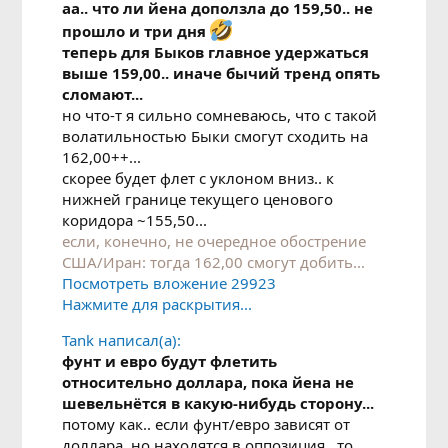
аа.. что ли йена доползла до 159,50.. не
прошло и три дня
теперь для Быков главное удержаться
выше 159,00.. иначе бычий тренд опять
сломают...
но что-т я сильно сомневаюсь, что с такой
волатильностью Быки смогут сходить на
162,00++...
скорее будет флет с уклоном вниз.. к
нижней границе текущего ценового
коридора ~155,50...
если, конечно, не очередное обострение
США/Иран: тогда 162,00 смогут добить...
Посмотреть вложение 29923
Нажмите для раскрытия...
Tank написал(а):
фунт и евро будут флетить
относительно доллара, пока йена не
шевельнётся в какую-нибудь сторону...
потому как.. если фунт/евро зависят от
доллара, но находятся в оппозиция.. то