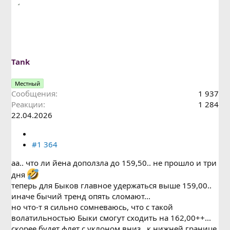
Tank
Местный
Сообщения
1 937
Реакции
1 284
22.04.2026
#1 364
аа.. что ли йена доползла до 159,50.. не прошло и три
дня
теперь для Быков главное удержаться выше 159,00..
иначе бычий тренд опять сломают...
но что-т я сильно сомневаюсь, что с такой
волатильностью Быки смогут сходить на 162,00++...
скорее будет флет с уклоном вниз.. к нижней границе