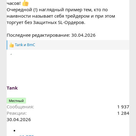
часов!
Очередной (!) наглядный пример тем, кто по
наивности называет себя трейдером и при этом
торгует без Защитных SL-Ордеров.
Последнее редактирование:
30.04.2026
Tank
и
BmC
Р
е
а
к
ц
и
и
:
Tank
Местный
Сообщения
1 937
Реакции
1 284
30.04.2026