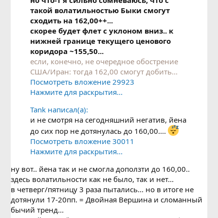
но что-т я сильно сомневаюсь, что с
такой волатильностью Быки смогут
сходить на 162,00++...
скорее будет флет с уклоном вниз.. к
нижней границе текущего ценового
коридора ~155,50...
если, конечно, не очередное обострение
США/Иран: тогда 162,00 смогут добить...
Посмотреть вложение 29923
Нажмите для раскрытия...
Tank написал(а):
и не смотря на сегодняшний негатив, йена
до сих пор не дотянулась до 160,00....
Посмотреть вложение 30011
Нажмите для раскрытия...
ну вот.. йена так и не смогла доползти до 160,00..
здесь волатильности как не было, так и нет...
в четверг/пятницу 3 раза пытались... но в итоге не
дотянули 17-20пп. = Двойная Вершина и сломанный
бычий тренд...