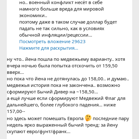
но.. военный конфликт несёт в себе
намного больше вреда для мировой
экономики..
поэтому даже в таком случае доллар будет
падать не так сильно, как в условиях
обычной инфляции/рецессии...
Посмотреть вложение 29623
Нажмите для раскрытия...
ну что.. йена пошла по медвежьему варианту.. хотя
вчера ночью была попытка отскочить от 159,50
вверх...
но пока что йена не дотянулась до 158,00.. и думаю..
медвежья история пока не закончена.. возможно
сформируют Бычий Дивер на ~158,50...
а ещё лучше если сформируют Медвежий Флаг для
дальнейшего, более глубокого падения... ниже
157,00--
но здесь может помешать Европа
последние пару
недель ярко выраженный бычий тренд: за йену
скупают евро/фунт/франк...