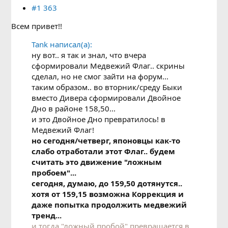
#1 363
Всем привет!!
Tank написал(а):
ну вот.. я так и знал, что вчера
сформировали Медвежий Флаг.. скрины
сделал, но не смог зайти на форум...
таким образом.. во вторник/среду Быки
вместо Дивера сформировали Двойное
Дно в районе 158,50...
и это Двойное Дно превратилось! в
Медвежий Флаг!
но сегодня/четверг, японовцы как-то
слабо отработали этот Флаг.. будем
считать это движение "ложным
пробоем"...
сегодня, думаю, до 159,50 дотянутся..
хотя от 159,15 возможна Коррекция и
даже попытка продолжить медвежий
тренд...
и тогда "ложный пробой" превращается в