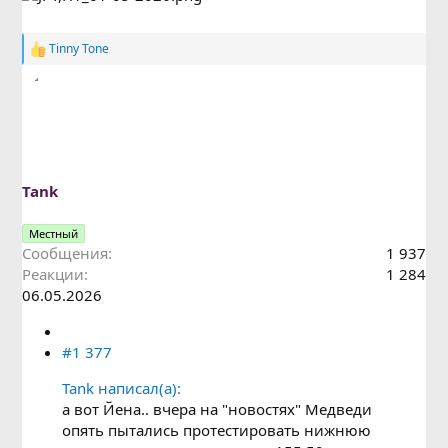
Tinny Tone
Р
е
а
к
ц
и
и
:
Tank
Местный
Сообщения
1 937
Реакции
1 284
06.05.2026
#1 377
Tank написал(а):
а вот Йена.. вчера на "новостях" Медведи
опять пытались протестировать нижнюю