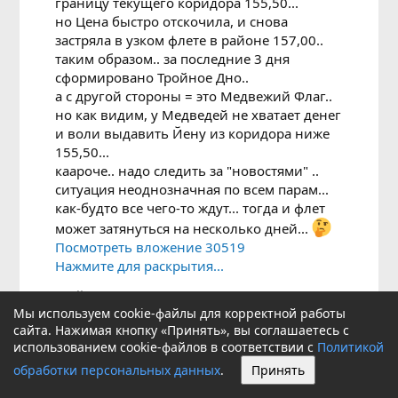
границу текущего коридора 155,50...
но Цена быстро отскочила, и снова
застряла в узком флете в районе 157,00..
таким образом.. за последние 3 дня
сформировано Тройное Дно..
а с другой стороны = это Медвежий Флаг..
но как видим, у Медведей не хватает денег
и воли выдавить Йену из коридора ниже
155,50...
каароче.. надо следить за "новостями" ..
ситуация неоднозначная по всем парам...
как-будто все чего-то ждут... тогда и флет
может затянуться на несколько дней...
Посмотреть вложение 30519
Нажмите для раскрытия...
сегодня Йена оказалась слабее всех: и слабее Фунта,
Мы используем cookie-файлы для корректной работы
и слабее Доллара...
сайта. Нажимая кнопку «Принять», вы соглашаетесь с
в итоге ТройноеДно/МедвежийФлаг превратился в
использованием cookie-файлов в соответствии с
Политикой
Треугольник Флета.. из которого йену выдавили
обработки персональных данных
.
Принять
вверх...
завтра.. по идее.. чтоб разрядить обстановку: должна