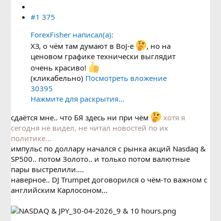
#1 375
ForexFisher написал(а):
ХЗ, о чём там думают в BoJ-е
, но на
ценовом графике технически выглядит
очень красиво!
(кликабельно)
Посмотреть вложение
30395
Нажмите для раскрытия...
сдаётся мне.. что БЯ здесь ни при чём
хотя я
сегодня не видел, не читал новостей по их
политике...
импульс по доллару начался с рынка акций Nasdaq &
SP500.. потом Золото.. и только потом валютные
пары выстрелили....
наверное.. DJ Trumpet договорился о чём-то важном с
английским Карлосоном...