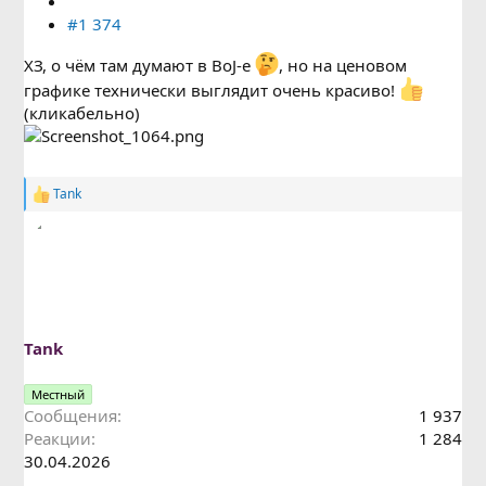
#1 374
ХЗ, о чём там думают в BoJ-е
, но на ценовом
графике технически выглядит очень красиво!
(кликабельно)
Tank
Р
е
а
к
ц
и
и
:
Tank
Местный
Сообщения
1 937
Реакции
1 284
30.04.2026