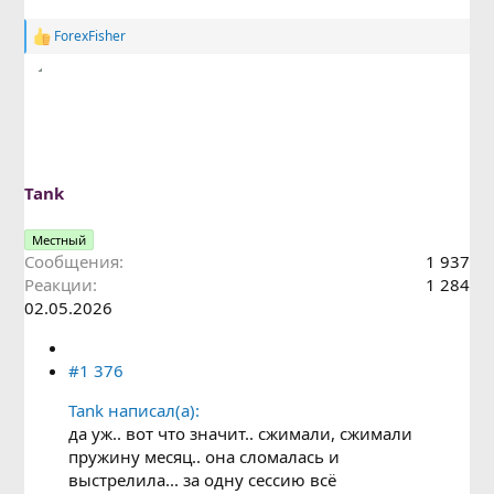
ForexFisher
Р
е
а
к
ц
и
и
:
Tank
Местный
Сообщения
1 937
Реакции
1 284
02.05.2026
#1 376
Tank написал(а):
да уж.. вот что значит.. сжимали, сжимали
пружину месяц.. она сломалась и
выстрелила... за одну сессию всё