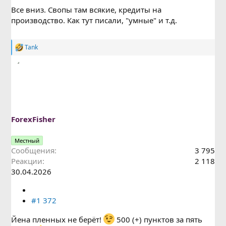
Все вниз. Свопы там всякие, кредиты на
производство. Как тут писали, "умные" и т.д.
Tank
Р
е
а
к
ц
и
и
:
ForexFisher
Местный
Сообщения
3 795
Реакции
2 118
30.04.2026
#1 372
Йена пленных не берёт!
500 (+) пунктов за пять