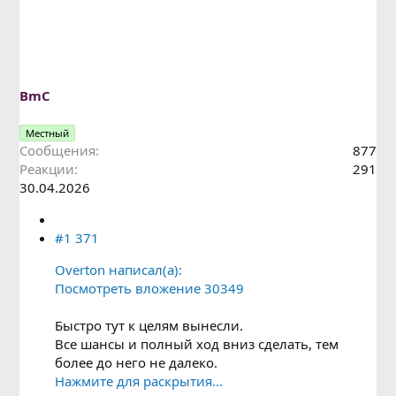
а
к
ц
и
и
:
BmC
Местный
Сообщения
877
Реакции
291
30.04.2026
#1 371
Overton написал(а):
Посмотреть вложение 30349
Быстро тут к целям вынесли.
Все шансы и полный ход вниз сделать, тем
более до него не далеко.
Нажмите для раскрытия...