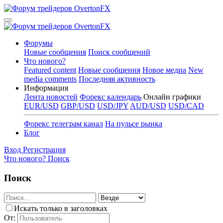
Форумы
Новые сообщения
Поиск сообщений
Что нового?
Featured content
Новые сообщения
Новое медиа
New
media comments
Последняя активность
Информация
Лента новостей
Форекс календарь
Онлайн графики
EUR/USD
GBP/USD
USD/JPY
AUD/USD
USD/CAD
Форекс телеграм канал
На пульсе рынка
Блог
Вход
Регистрация
Что нового?
Поиск
Поиск
Искать только в заголовках
От: