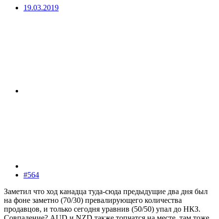
19.03.2019
#564
Заметил что ход канадца туда-сюда предыдущие два дня был
на фоне заметно (70/30) превалирующего количества
продавцов, и только сегодня уравнив (50/50) упал до НКЗ.
Совпадение? AUD и NZD также топчатся на месте, там тоже