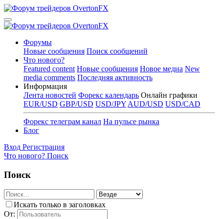
Форумы
Новые сообщения
Поиск сообщений
Что нового?
Featured content
Новые сообщения
Новое медиа
New
media comments
Последняя активность
Информация
Лента новостей
Форекс календарь
Онлайн графики
EUR/USD
GBP/USD
USD/JPY
AUD/USD
USD/CAD
Форекс телеграм канал
На пульсе рынка
Блог
Вход
Регистрация
Что нового?
Поиск
Поиск
Искать только в заголовках
От: