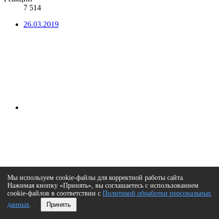
7 514
26.03.2019
Мы используем cookie-файлы для корректной работы сайта.
Нажимая кнопку «Принять», вы соглашаетесь с использованием
#576
cookie-файлов в соответствии с
Политикой обработки персональных
данных
.
Принять
На данный момент цена наконец нам дает уровень коррекции
к четверти маржинальной зоны от максимума. Покупки