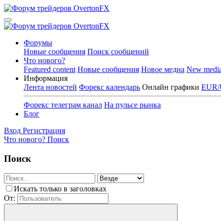
Форумы
Новые сообщения
Поиск сообщений
Что нового?
Featured content
Новые сообщения
Новое медиа
New medi
Информация
Лента новостей
Форекс календарь
Онлайн графики
EUR/
Форекс телеграм канал
На пульсе рынка
Блог
Вход
Регистрация
Что нового?
Поиск
Поиск
Искать только в заголовках
От: