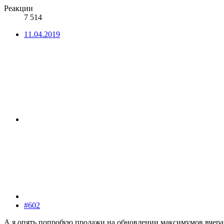
Реакции
7 514
11.04.2019
#602
А я опять попробую продажи на обновлении максимумов вчераш