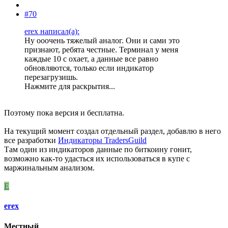
#70
erex написал(а):
Ну ооочень тяжелый аналог. Они и сами это
признают, ребята честные. Терминал у меня
каждые 10 с охает, а данные все равно
обновляются, только если индикатор
перезагрузишь.
Нажмите для раскрытия...
Поэтому пока версия и бесплатна.
На текущий момент создал отдельный раздел, добавлю в него
все разработки
Индикаторы TradersGuild
Там один из индикаторов данные по биткоину гонит,
возможно как-то удасться их использоваться в купе с
маржинальным анализом.
E
erex
Местный