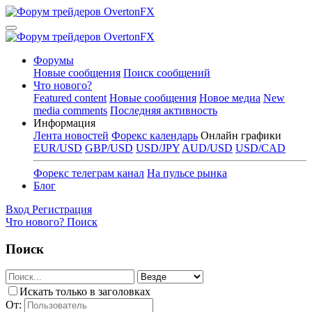
Форумы
Новые сообщения
Поиск сообщений
Что нового?
Featured content
Новые сообщения
Новое медиа
New
media comments
Последняя активность
Информация
Лента новостей
Форекс календарь
Онлайн графики
EUR/USD
GBP/USD
USD/JPY
AUD/USD
USD/CAD
Форекс телеграм канал
На пульсе рынка
Блог
Вход
Регистрация
Что нового?
Поиск
Поиск
Искать только в заголовках
От: