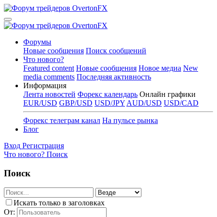
Форумы
Новые сообщения
Поиск сообщений
Что нового?
Featured content
Новые сообщения
Новое медиа
New
media comments
Последняя активность
Информация
Лента новостей
Форекс календарь
Онлайн графики
EUR/USD
GBP/USD
USD/JPY
AUD/USD
USD/CAD
Форекс телеграм канал
На пульсе рынка
Блог
Вход
Регистрация
Что нового?
Поиск
Поиск
Искать только в заголовках
От: